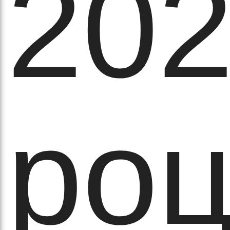
20
вят
роц