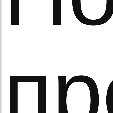
ово
пр