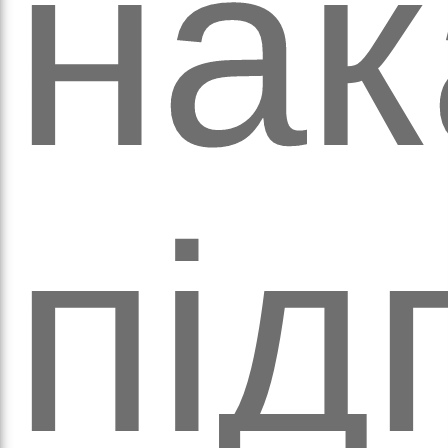
оло
нак
під
ам’я