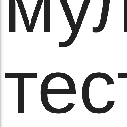
мул
аго
тес