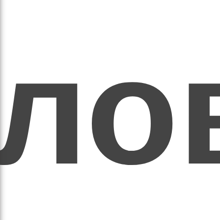
ихо
оло
оло