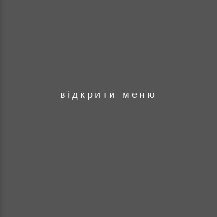
оря
відкрити меню