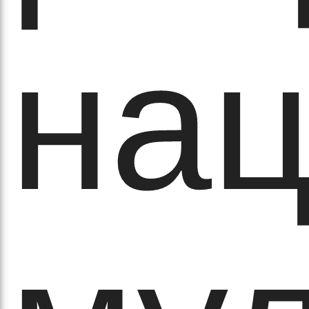
кіль
нац
итт