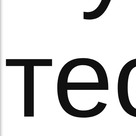
ітьм
те
орм