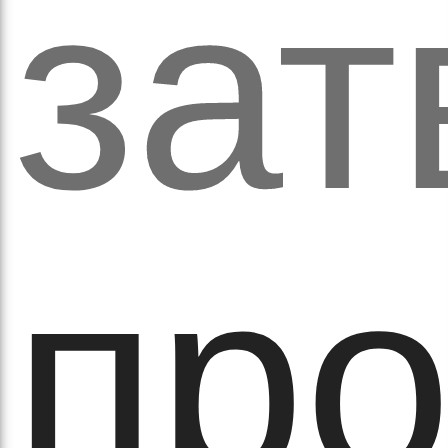
обо
за
удні
пр