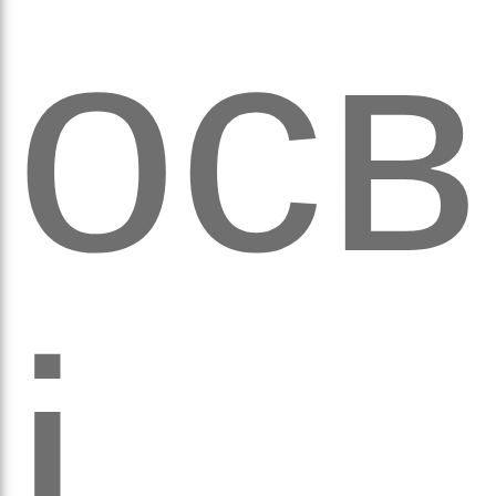
осв
аза
і