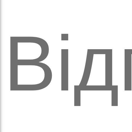
а
Від