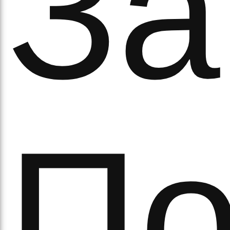
За
а
По
орс