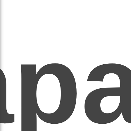
ар
ЕР