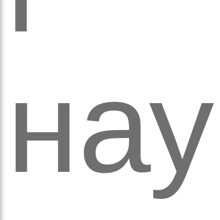
ихо
нау