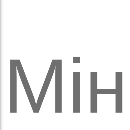
Мін
рав