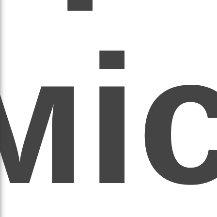
мі
асил