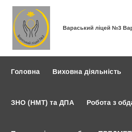
Вараський ліцей №3 Вар
Головна
Виховна діяльність
ЗНО (НМТ) та ДПА
Робота з об