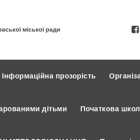
Пошук
аської міської ради
Інформаційна прозорість
Організ
дарованими дітьми
Початкова шко