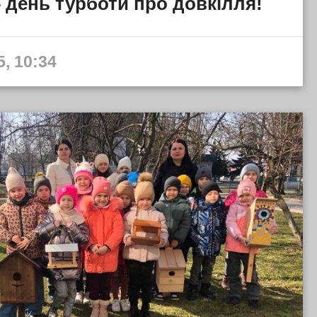
– день турботи про довкілля!
, 10:34