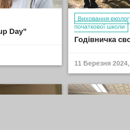
Виховання екологі
початкової школи
up Day”
Годівничка св
11 Березня 2024,