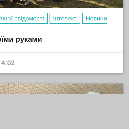
чної свідомості
Інтелект
Новини
оїми руками
 4:02