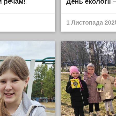
м речам!
День екології 
1 Листопада 2025