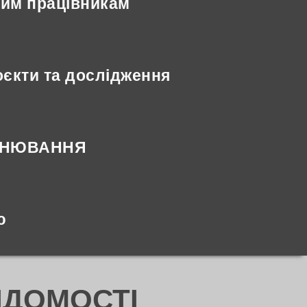
ним працівникам
єкти та дослідження
ІНЮВАННЯ
ю
ІДОМОСТІ