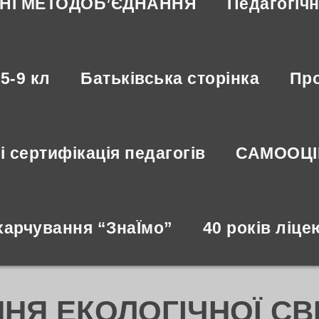
НІ МЕТОДОБ’ЄДНАННЯ
Педагогіч
5-9 кл
Батьківська сторінка
Про
і сертифікація педагогів
САМООЦ
харчування “ЗнаЇмо”
40 років ліце
НЯ ЕКОЛОГІЧНОЇ СВ