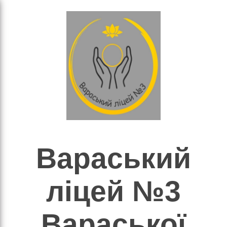
×
Пошук
Вараський
ліцей №3
Е
Вараської