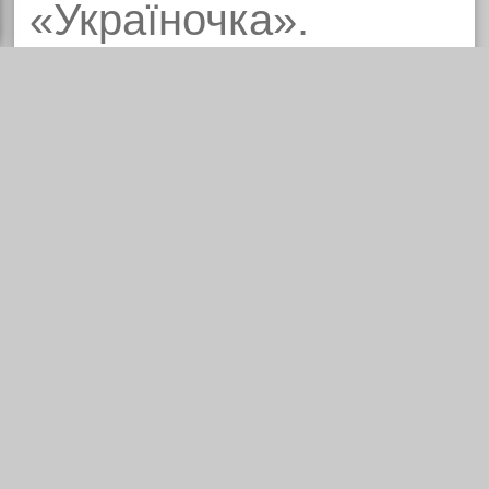
«Україночка».
Декоративний
розпис, народний
живопис
СТАРША ГРУПА (12-
18 років)
ІІ місце – Назарій
СТАДНИК, керівник
ння
Людмила КАТЮХА.
«Мій край – як рай».