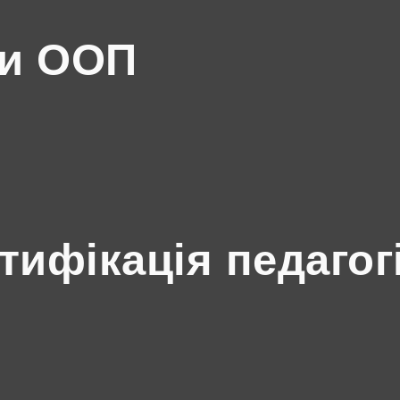
ми ООП
ртифікація педагог