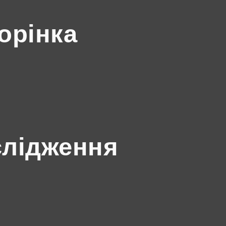
орінка
слідження