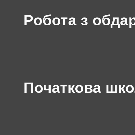
Робота з обда
Початкова шк