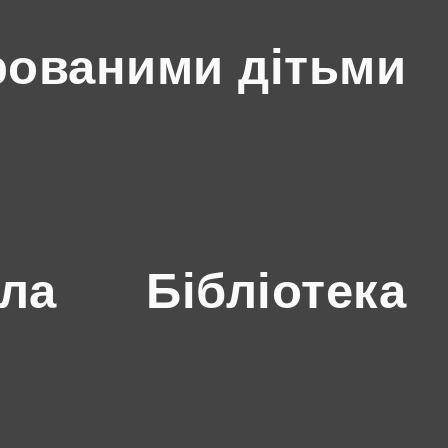
рованими дітьми
ола
Бібліотека