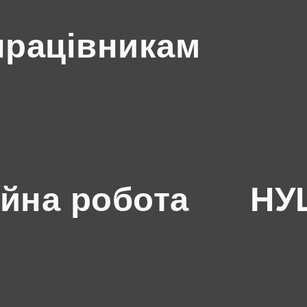
працівникам
йна робота
НУШ