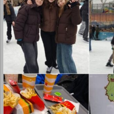
аційна
сть
ація
ого