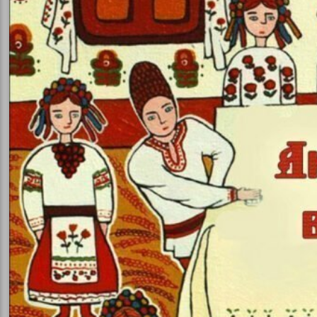
ваними
ова