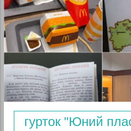
у
льності
йне
гурток "Юний пла
я