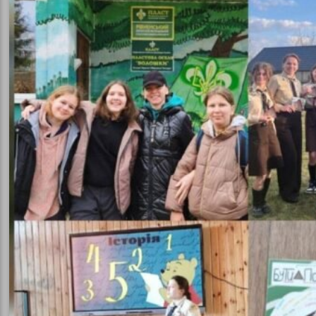
ність
рство