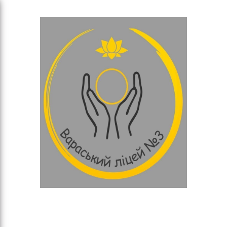
а
Пошук
а
сть
НЕ