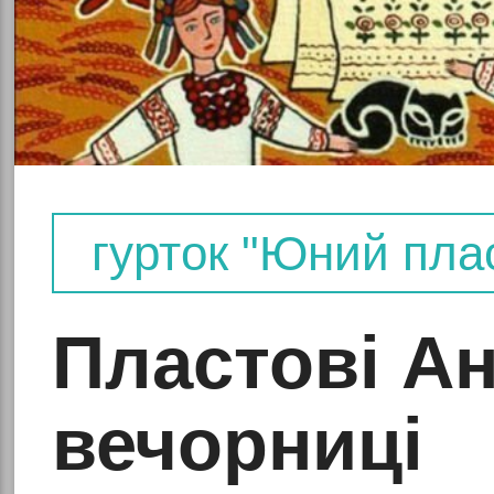
ої
гурток "Юний пла
Пластові Ан
вно-
вечорниці