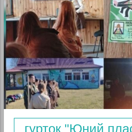
е
дування
о-
чна
гурток "Юний пла