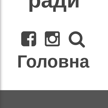
ради
во,
рушення)
ня
Головна
о