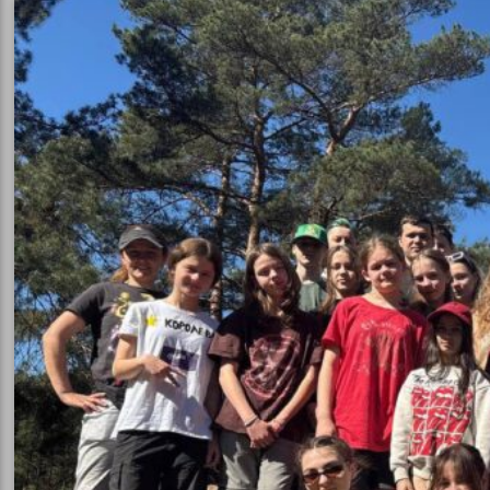
ння
тва
го