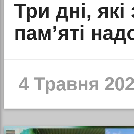
Три дні, як
пам’яті на
4 Травня 202
о