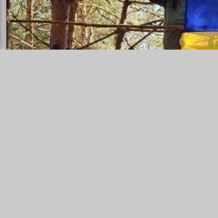
ка
гурток "Юний пла
Пластовий 