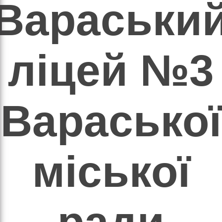
Вараськи
Є
ОВИЩЕ
ліцей №3
і
Вараської
міської