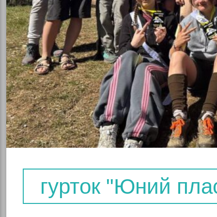
ння
вно-
гурток "Юний пла