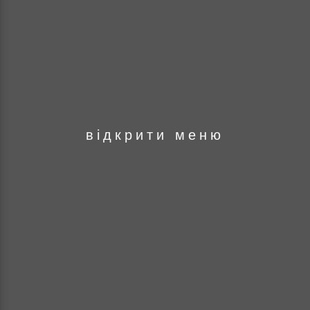
оря
відкрити меню