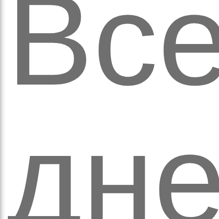
кіль
Все
итт
дн