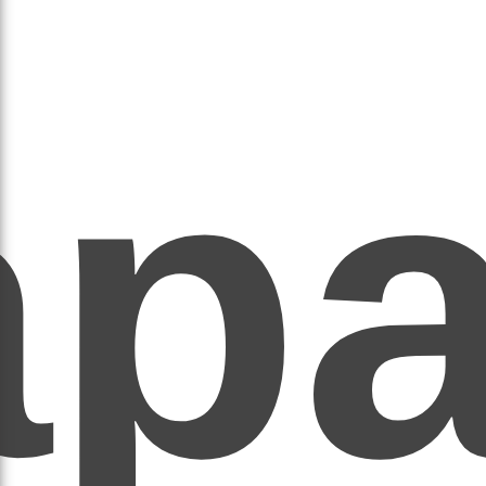
ар
ЕР