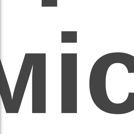
мі
асил