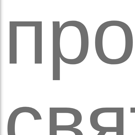
пр
а
свя