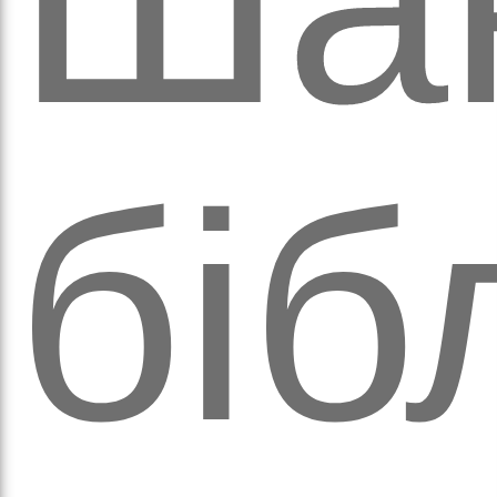
ітьм
біб
орм