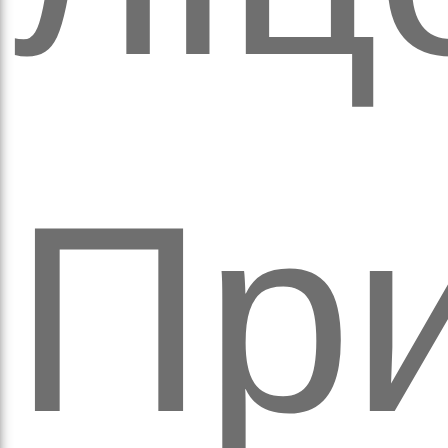
аза
При