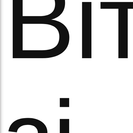
Ві
а
орс