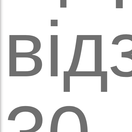
оло
від
ам’я