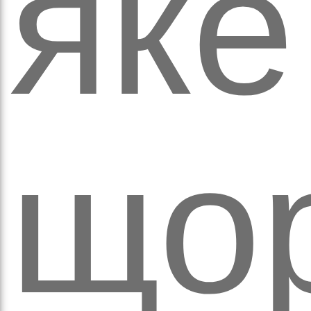
яке
а
що