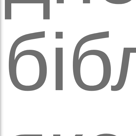
біб
аго