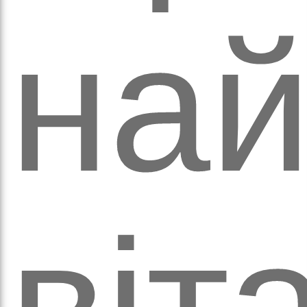
ихо
най
віт