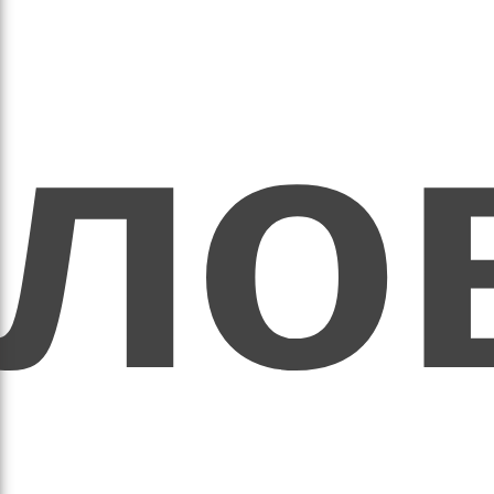
ихо
оло
оло