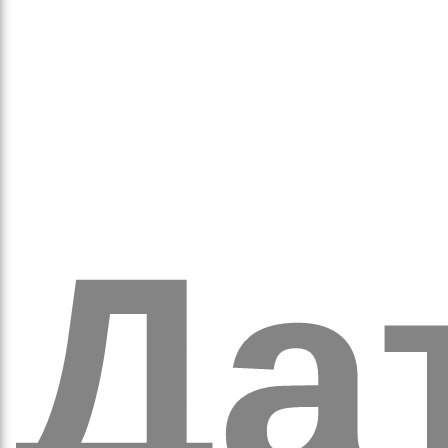
оло
Дат
ам’я