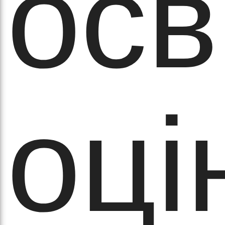
осв
а
оці