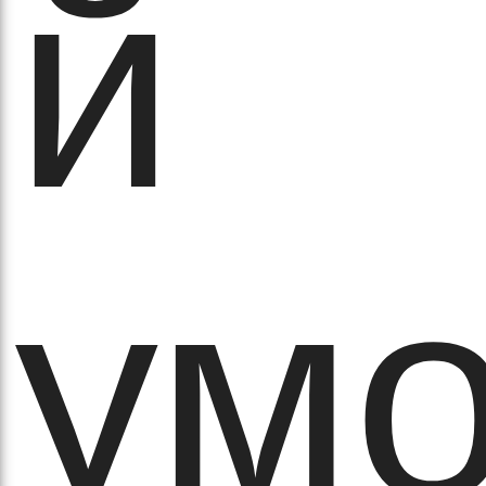
й
ихо
ум