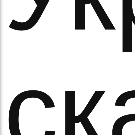
ово
ск