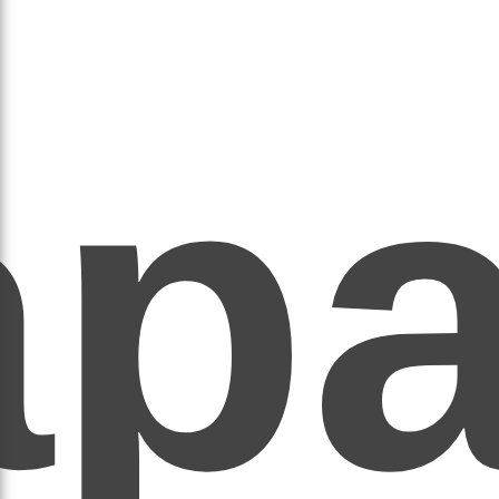
ар
ЕР