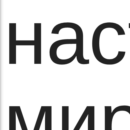
нас
аго
ми