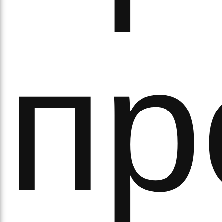
ітьм
пр
орм