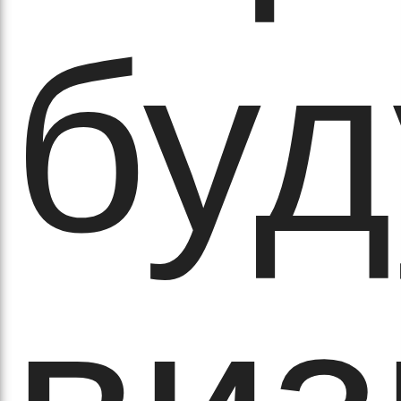
вят
буд