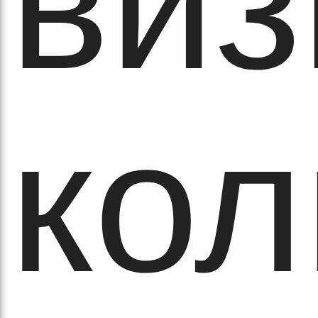
виз
кіль
кол
итт