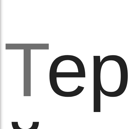
аза
Т
ер