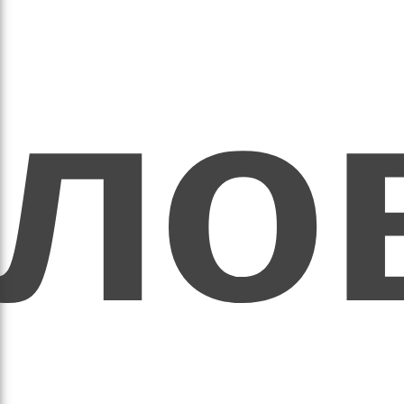
ихо
оло
оло