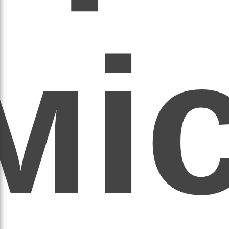
мі
асил