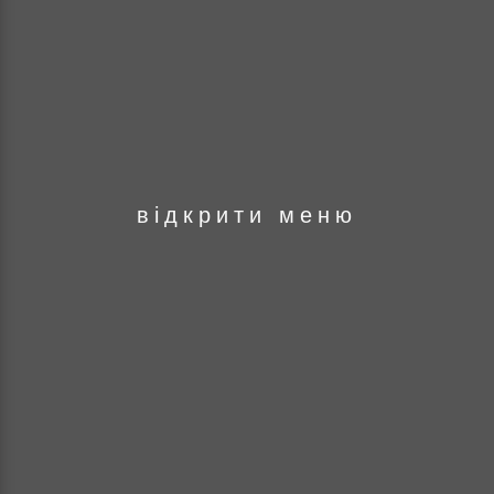
оря
відкрити меню