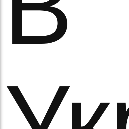
В
а
Ук
орс