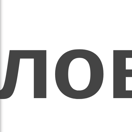
ихо
оло
оло