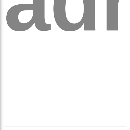
ad
аго