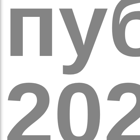
обо
пуб
20
удні