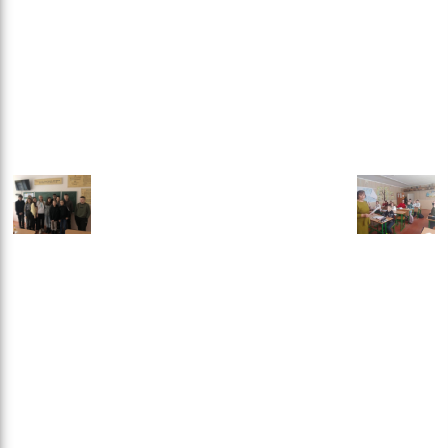
ітьм
орм