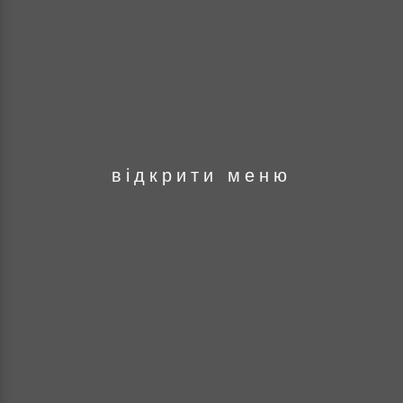
оря
відкрити меню