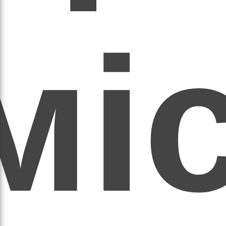
мі
асил