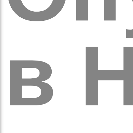
оло
в
Н
ам’я