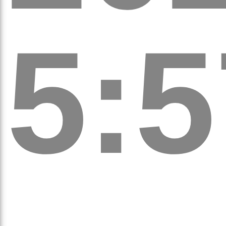
5:5
а