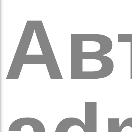
кіль
Ав
итт