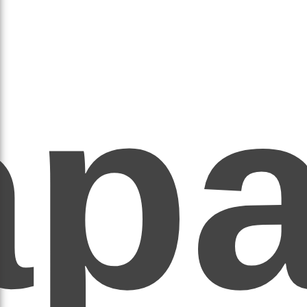
ар
ЕР