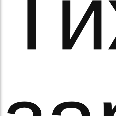
Ти
а
орс