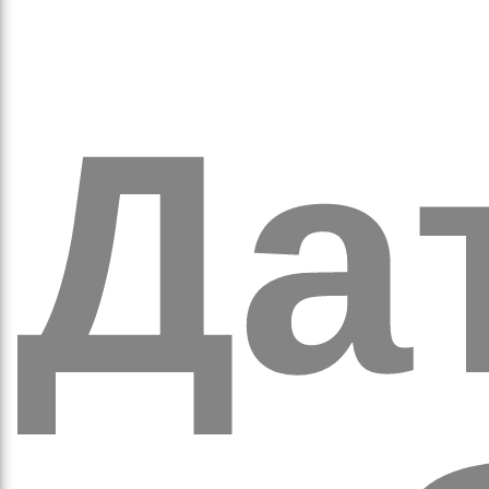
ихо
Дат