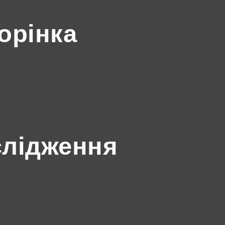
орінка
слідження