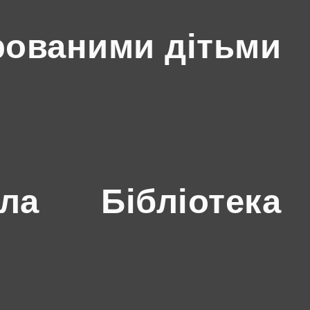
рованими дітьми
ола
Бібліотека