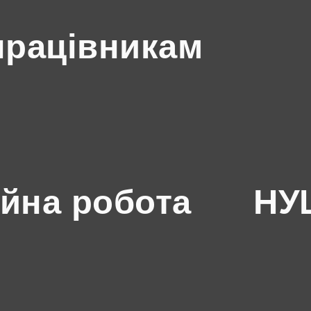
працівникам
йна робота
НУШ