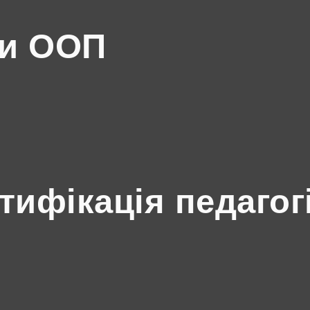
ми ООП
ртифікація педагог