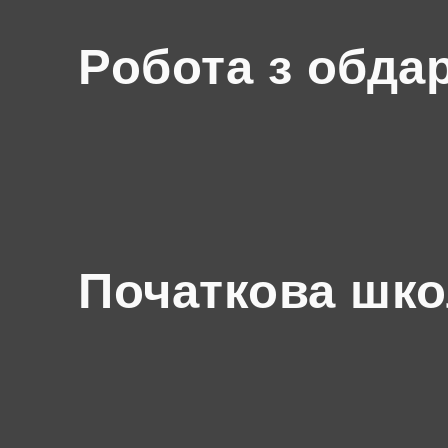
Робота з обда
Початкова шк