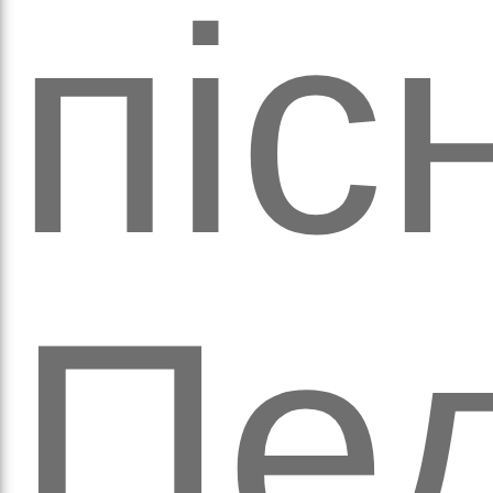
піс
рав
Пед