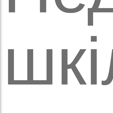
аза
шкі