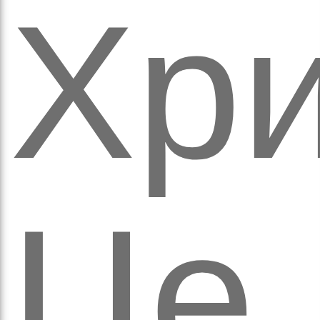
Хри
аго
Це