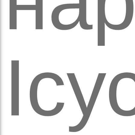
на
кіль
Ісу
итт