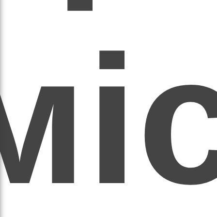
мі
асил