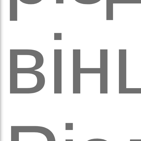
обо
він
удні