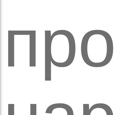
вят
пр