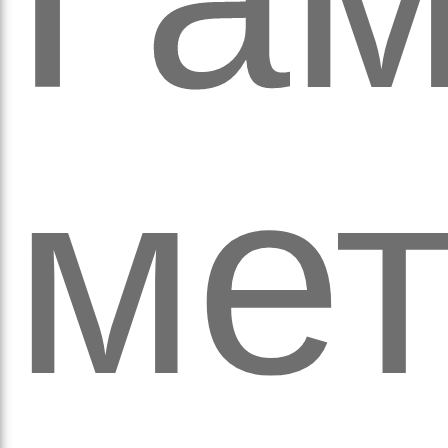
ітьм
мет
орм