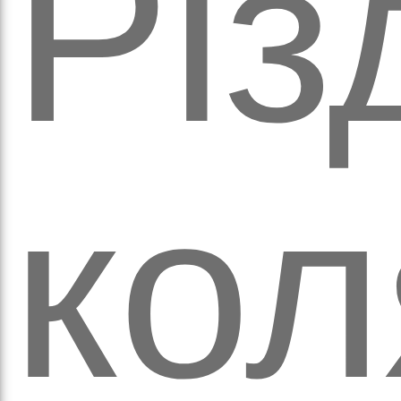
Різ
а
ко