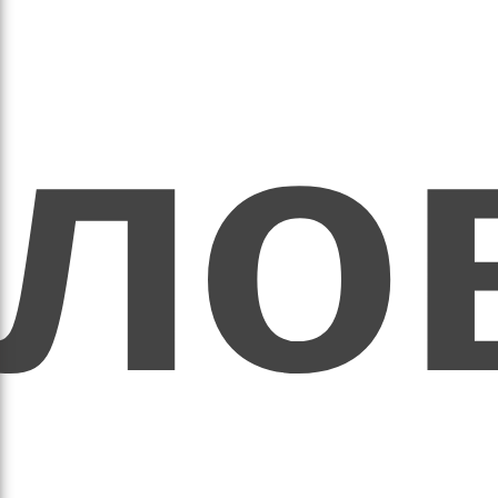
ихо
оло
оло