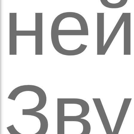
оло
ней
Зв
ам’я