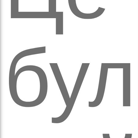
а
бул