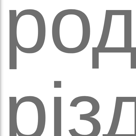
ро
ихо
різ