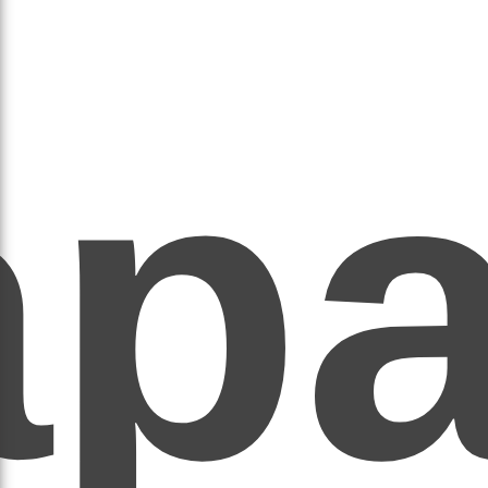
ар
ЕР