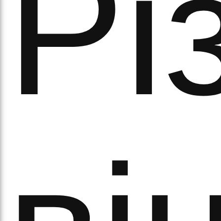
Рі
а
орс