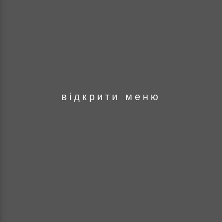
оря
відкрити меню