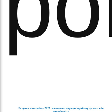
ро
вят