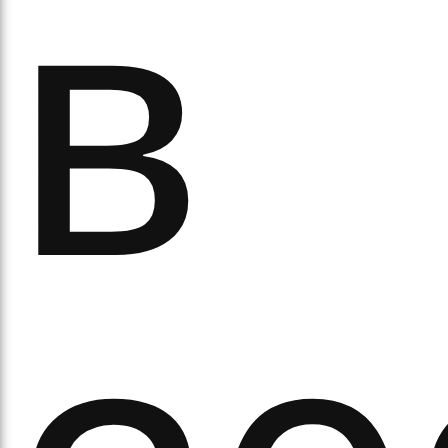
обо
в
удні