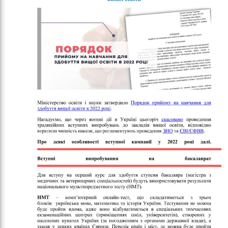
кіль
итт