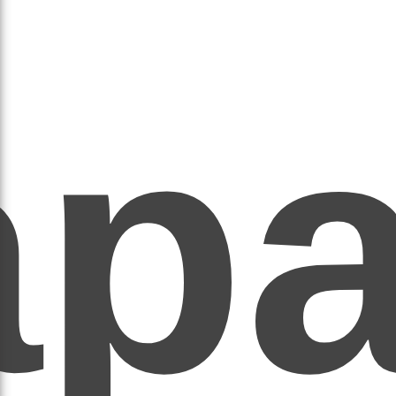
ар
ЕР