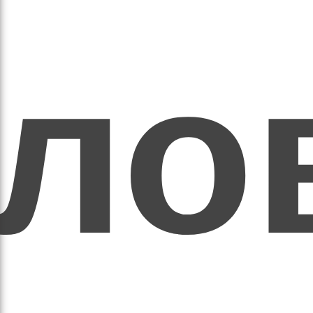
ихо
оло
оло