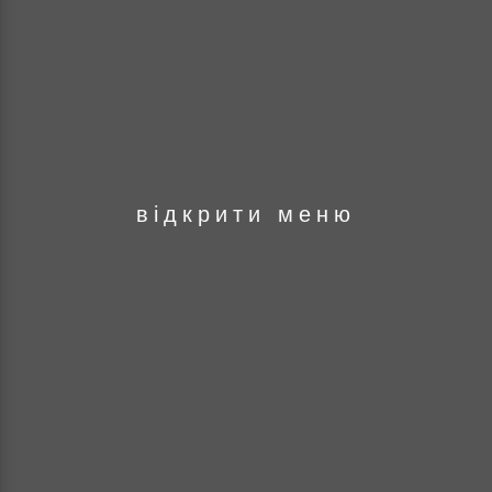
оря
відкрити меню