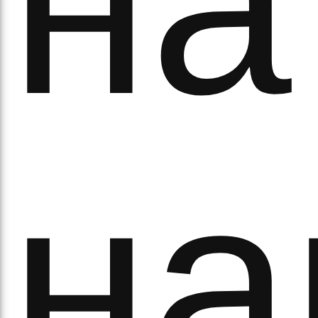
на
на