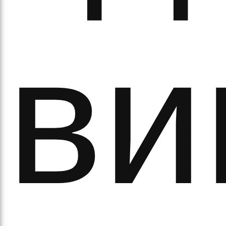
аза
ви