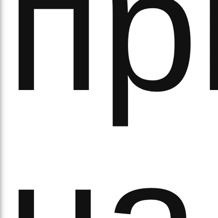
пр
ово