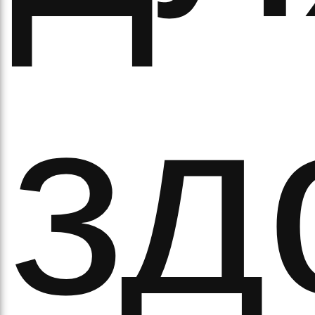
зд
рав