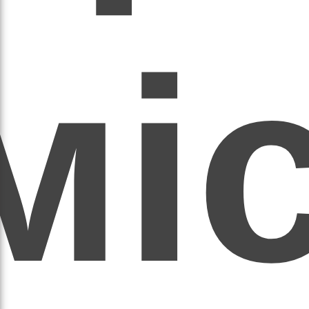
мі
асил