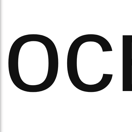
ихо
ос