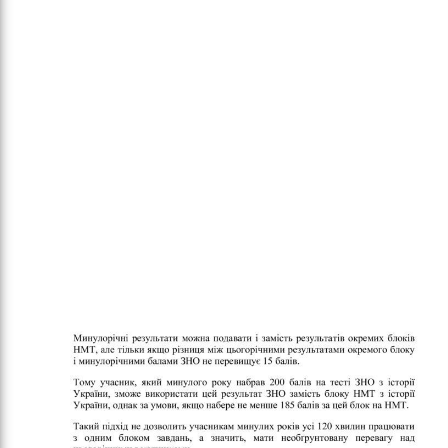
оло
ам’я