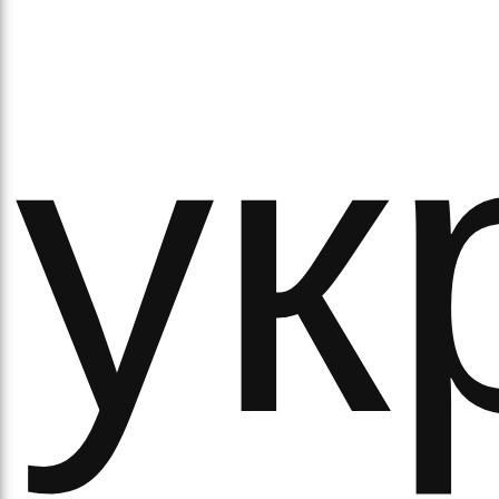
ук
рав