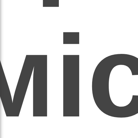
мі
асил