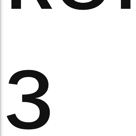
ітьм
з
орм