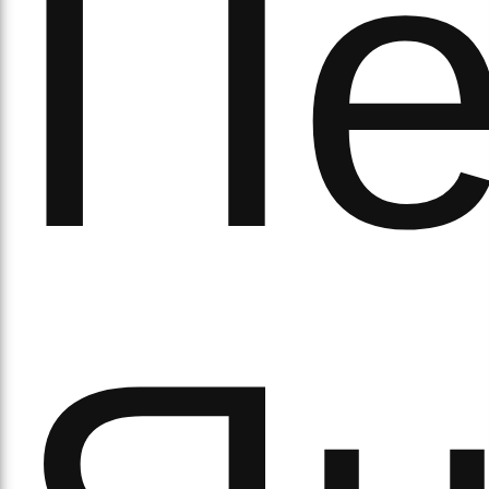
обо
Пе
удні