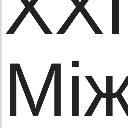
ХХ
аго
Між