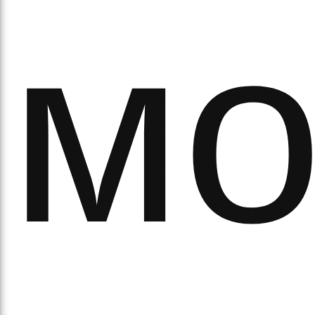
мо
аза