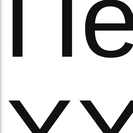
Пе
а
орс