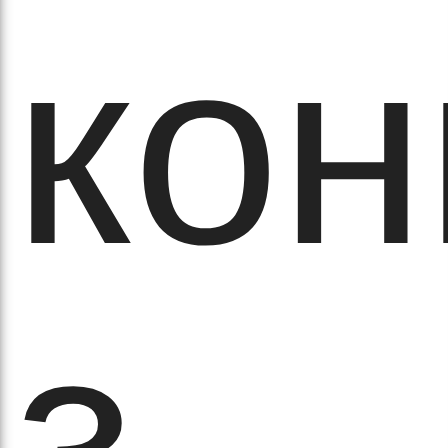
а
кон
з