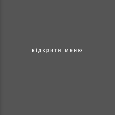
оря
відкрити меню