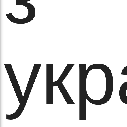
оло
укр
ам’я