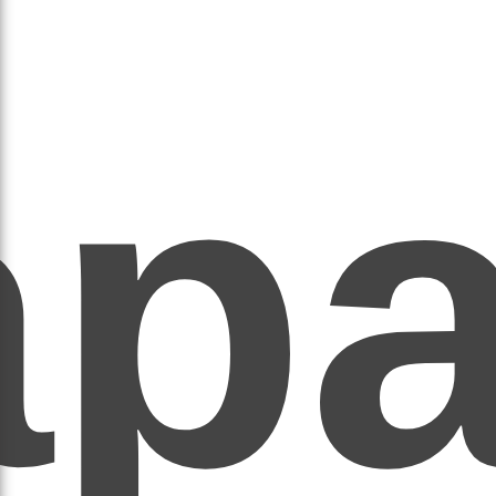
ар
ЕР