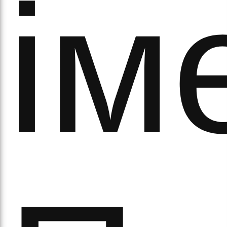
ім
ихо