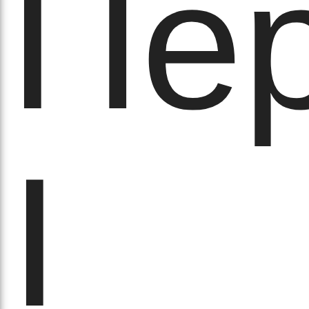
Пе
вят
І