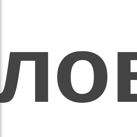
ихо
оло
оло