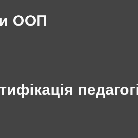
ми ООП
ртифікація педагог