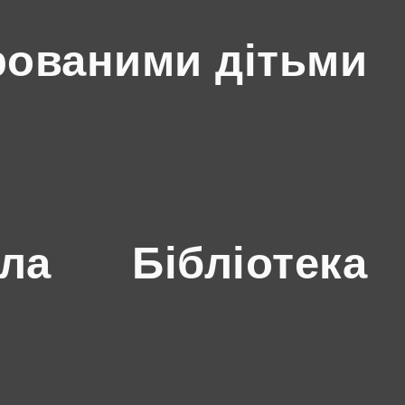
рованими дітьми
ола
Бібліотека