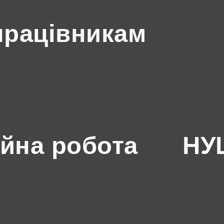
працівникам
йна робота
НУШ