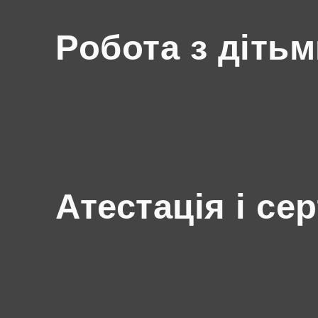
Робота з діть
Атестація і се