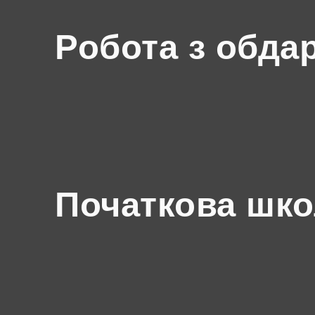
Робота з обда
Початкова шк