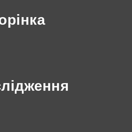
орінка
слідження