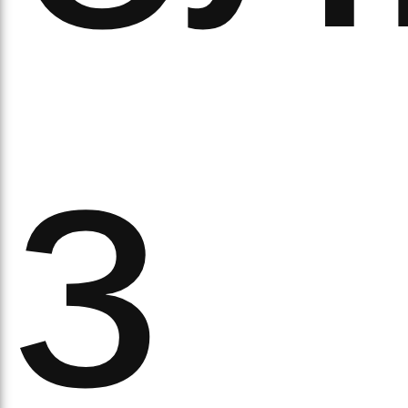
ітьм
з
орм