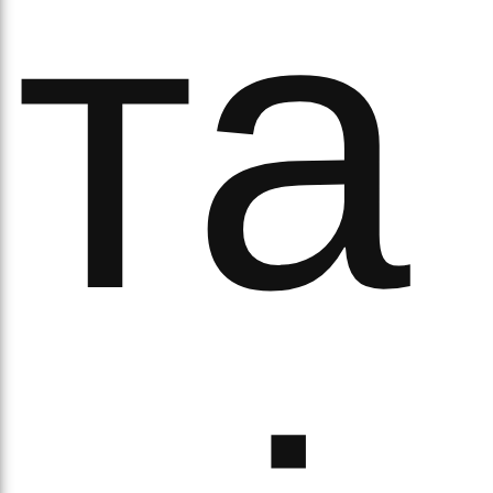
та
ихо