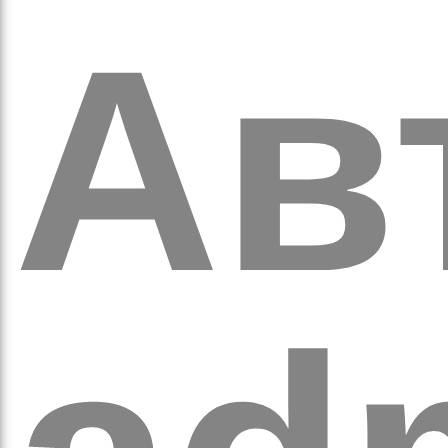
оло
Ав
ам’я