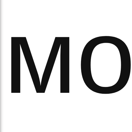
мо
аза