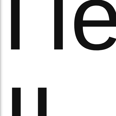
Пе
а
орс