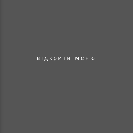
оря
відкрити меню