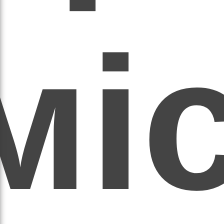
мі
асил