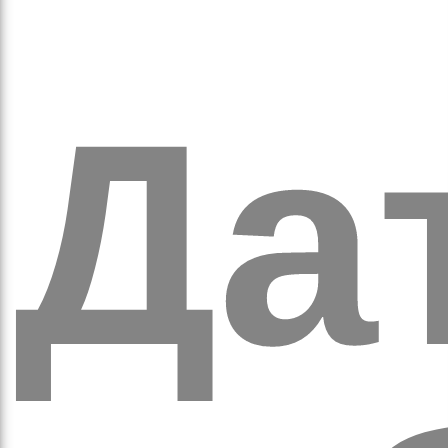
вят
Дат