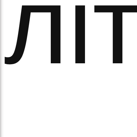
обо
лі
удні