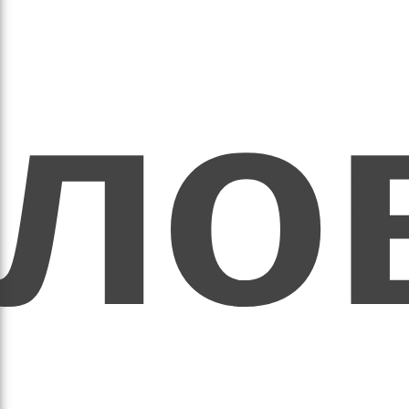
ихо
оло
оло