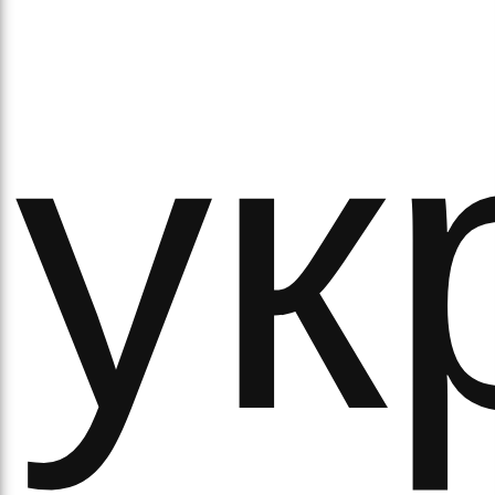
ук
рав