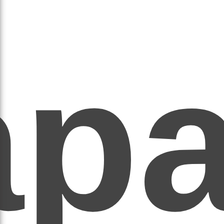
ар
ЕР