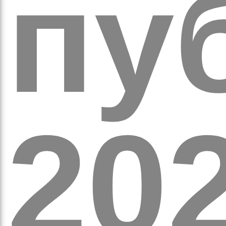
кіль
пуб
итт
20