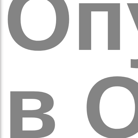
оло
Оп
в
О
ам’я