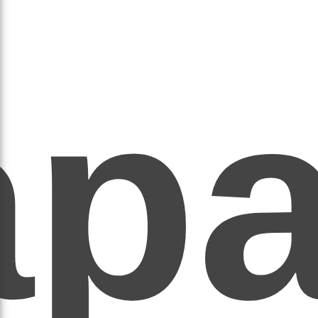
ар
ЕР