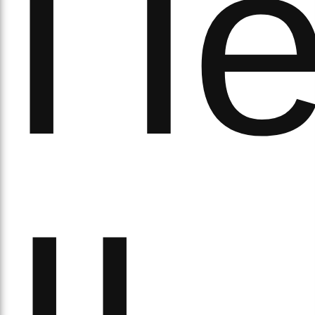
Пе
а
орс