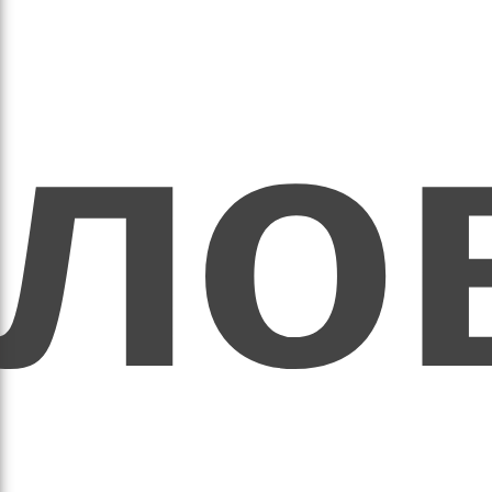
ихо
оло
оло