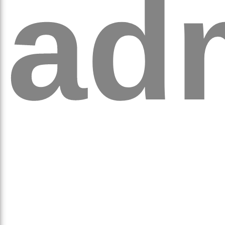
ad
аго