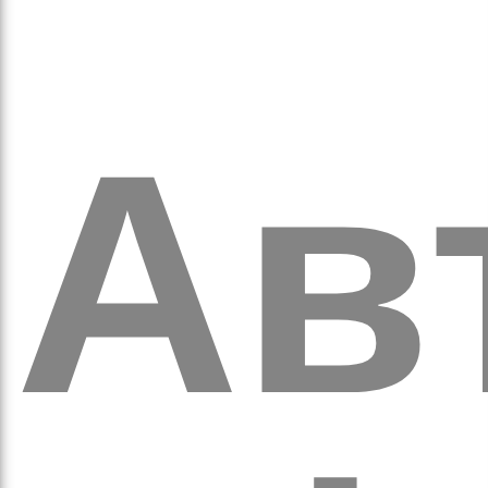
кіль
Ав
итт