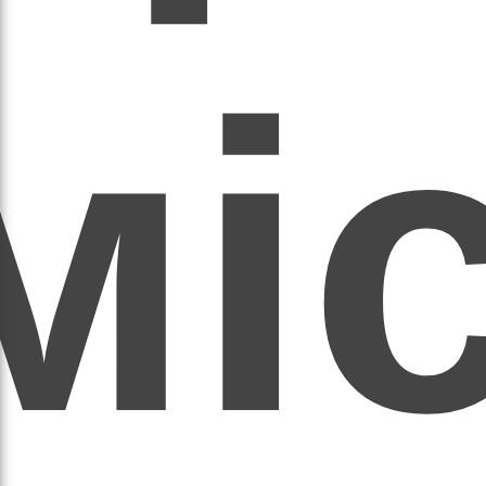
мі
асил