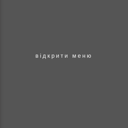
оря
відкрити меню