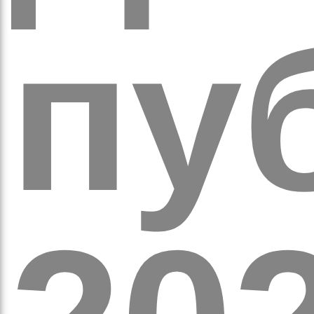
обо
пуб
удні