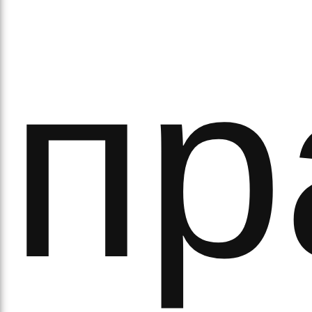
пр
рав