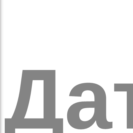
ихо
Дат