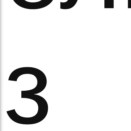
ітьм
з
орм