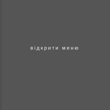
оря
відкрити меню