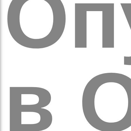
оло
Оп
в
О
ам’я