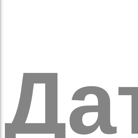
ихо
Дат