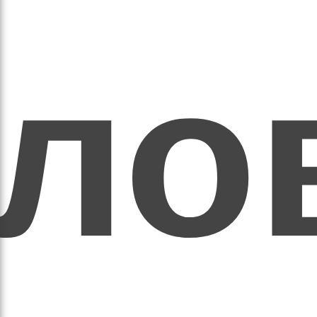
ихо
оло
оло