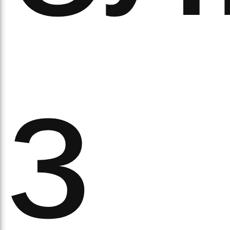
ітьм
з
орм