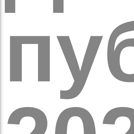
обо
пуб
удні