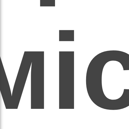
мі
асил