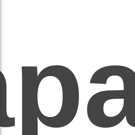
ар
ЕР