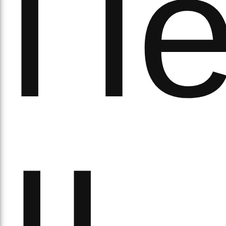
Пе
а
орс