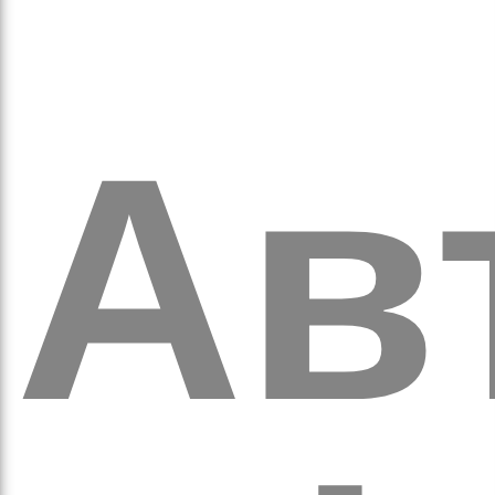
кіль
Ав
итт