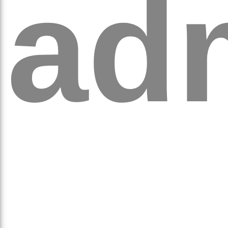
ad
аго