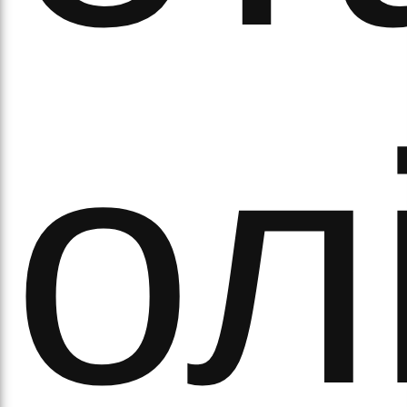
ітьм
ол
орм