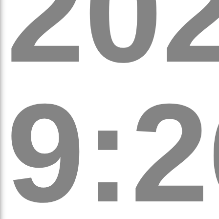
20
вят
9:2