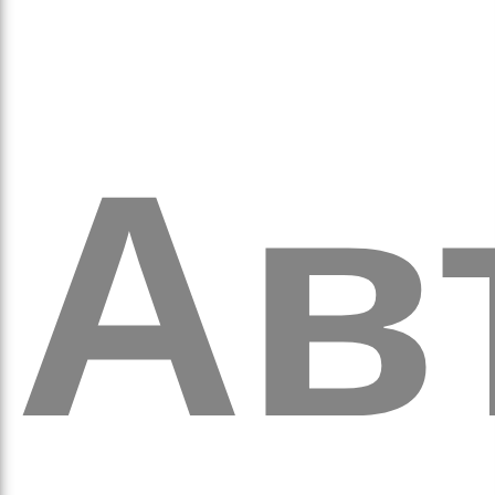
аго
Ав