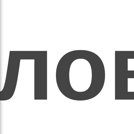
ихо
оло
оло