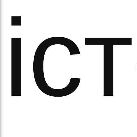
іст
аза