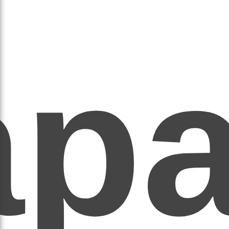
ар
ЕР