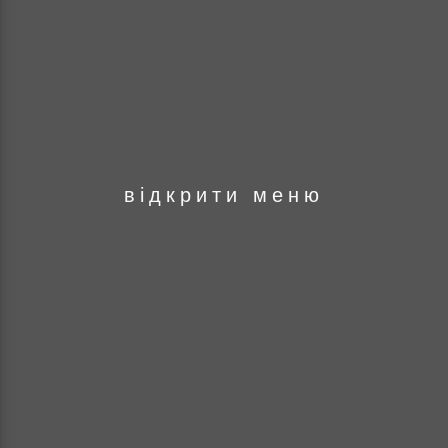
оря
відкрити меню