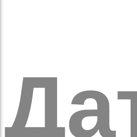
обо
Дат
удні