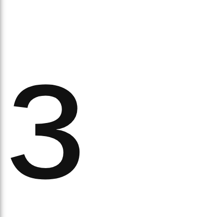
з
рав