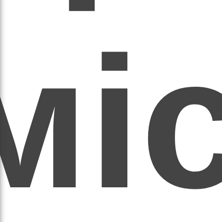
мі
асил