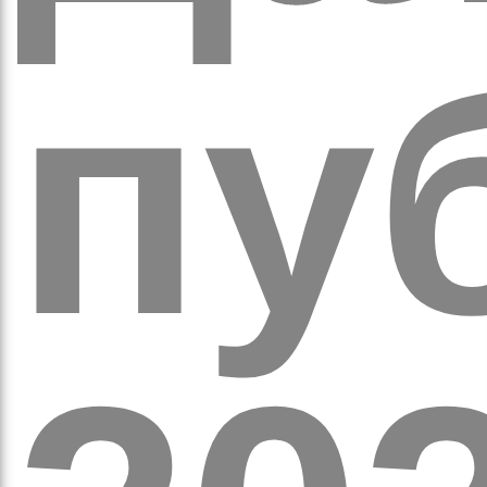
пуб
а