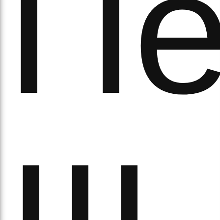
Пе
а
орс