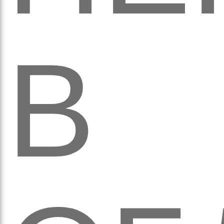
кіль
В
итт