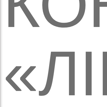
КО
оло
«Л
ам’я