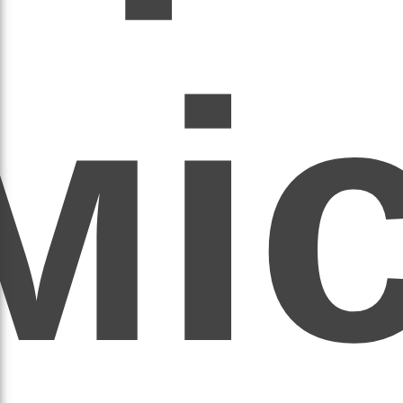
мі
асил