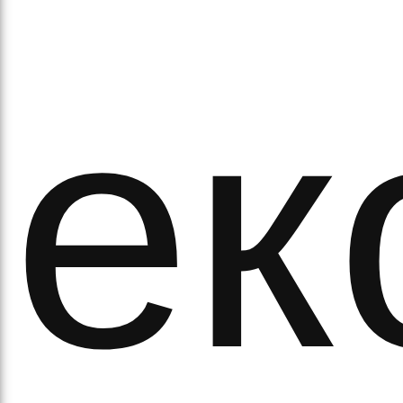
ітьм
ек
орм