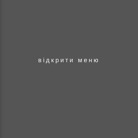
оря
відкрити меню