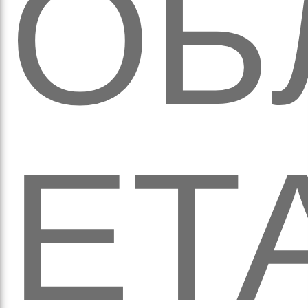
ОБ
аго
ЕТ