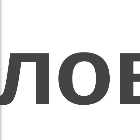
ихо
оло
оло