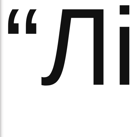
“Л
аза