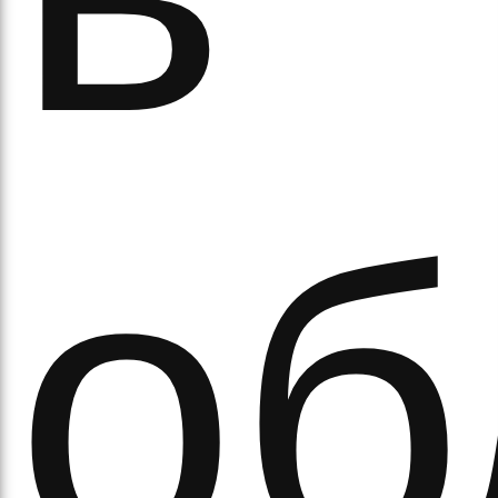
ово
об