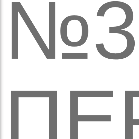
№3
вят
ПЕ