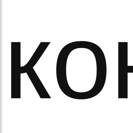
ко
рав