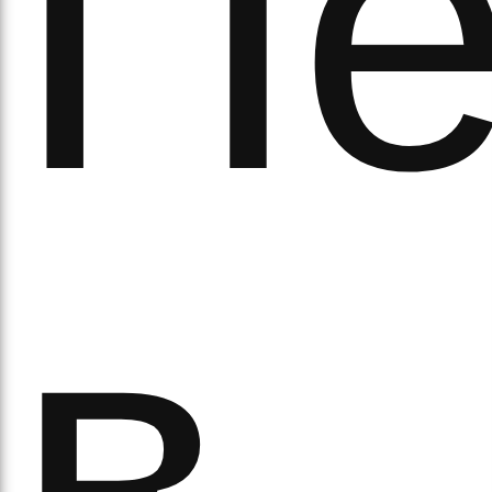
Пе
а
в
орс