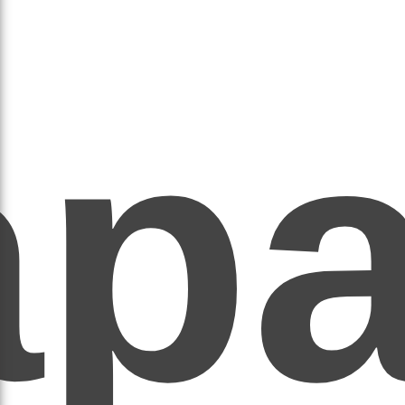
ар
ЕР