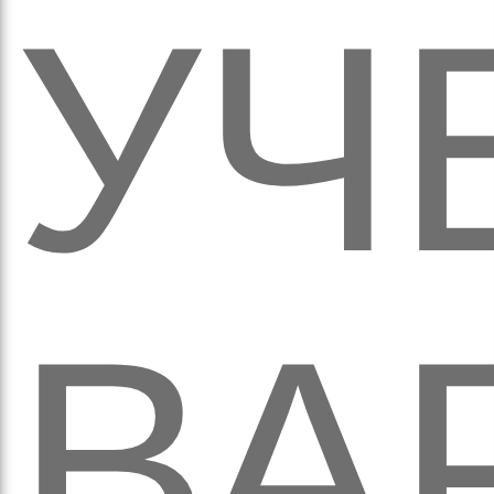
обо
УЧ
удні
ВА