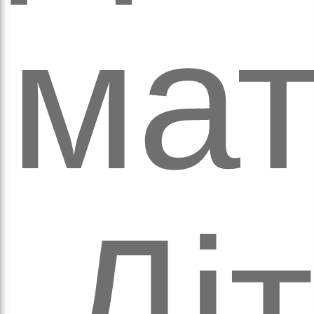
мат
а
.Ді