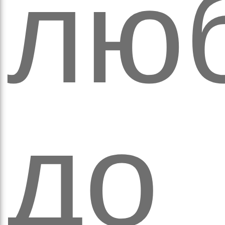
лю
а
до