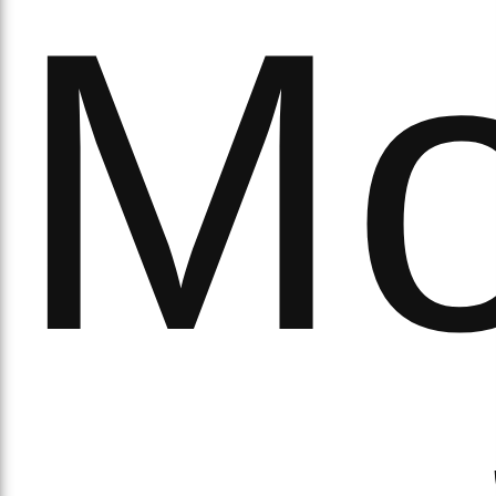
а
М
орс