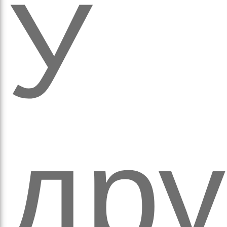
ітьм
У
дру
орм