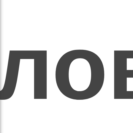
ихо
оло
оло