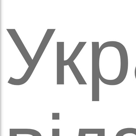
ихо
Укр