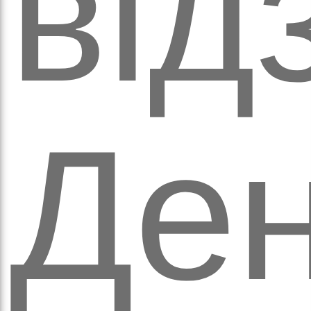
обо
від
Де
удні