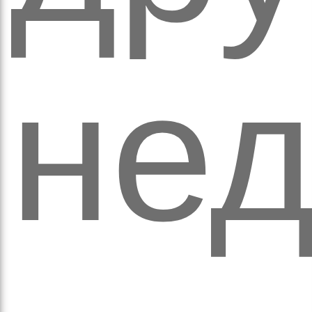
нед
рав