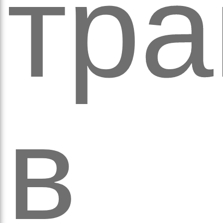
тра
аза
в