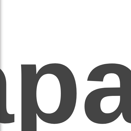
ар
ЕР