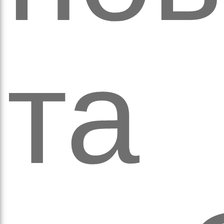
та
аго