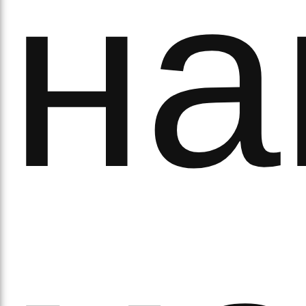
на
ово