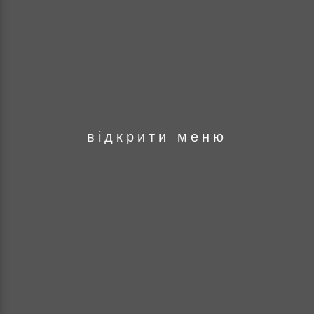
оря
відкрити меню