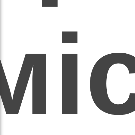
мі
асил