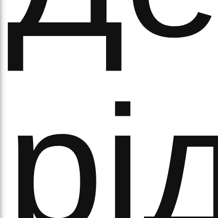
ово
рі