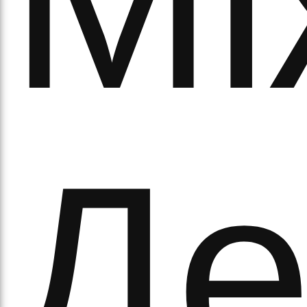
Мі
а
Де
орс