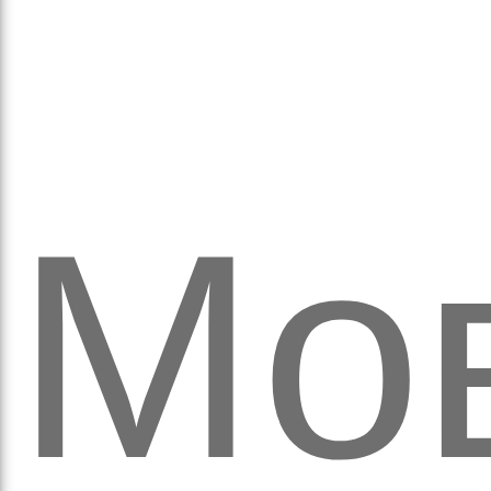
ітьм
Мов
орм