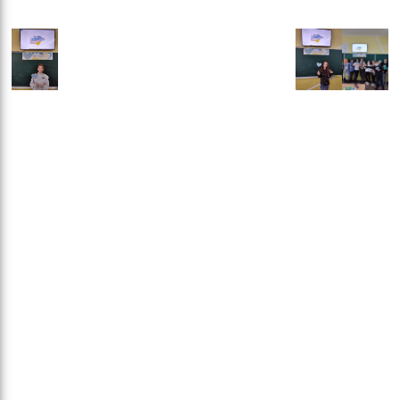
кіль
итт