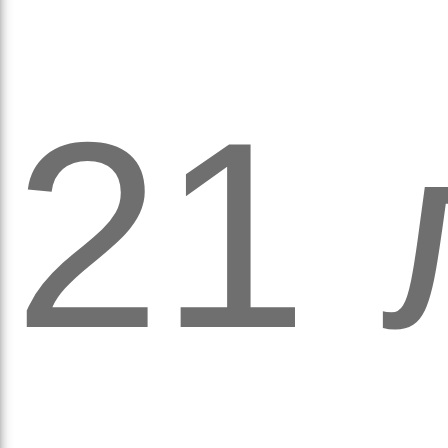
21 
рав