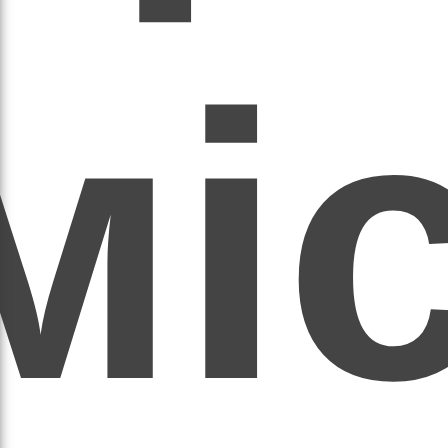
мі
асил