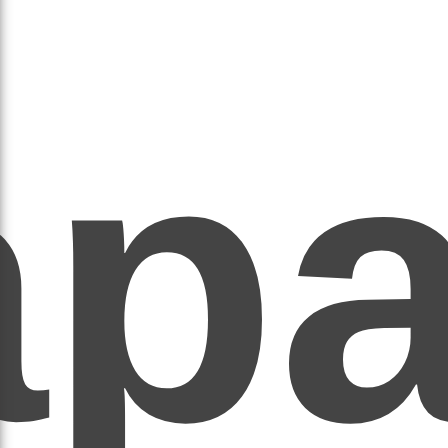
ар
ЕР