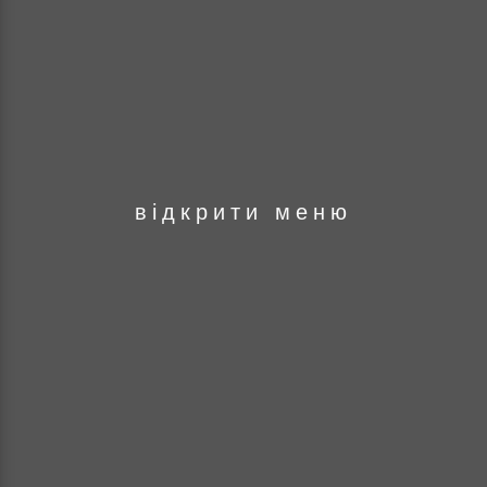
оря
відкрити меню