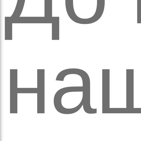
ихо
на