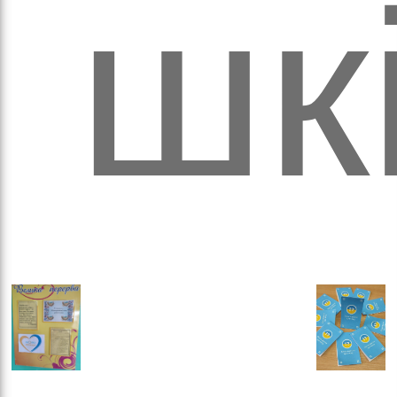
обо
шкі
удні