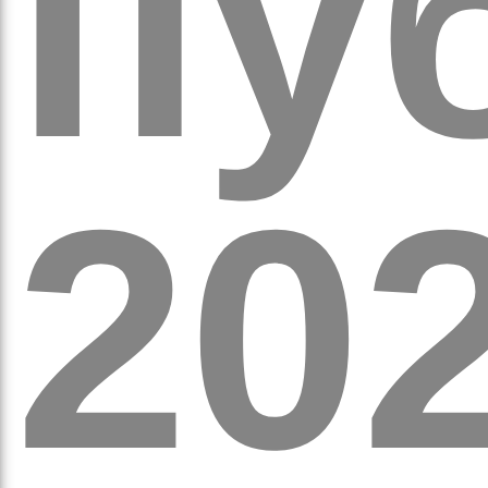
пуб
оло
20
ам’я