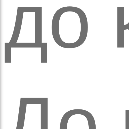
до 
аза
До 