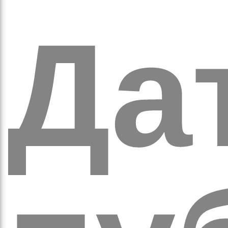
а
Дат