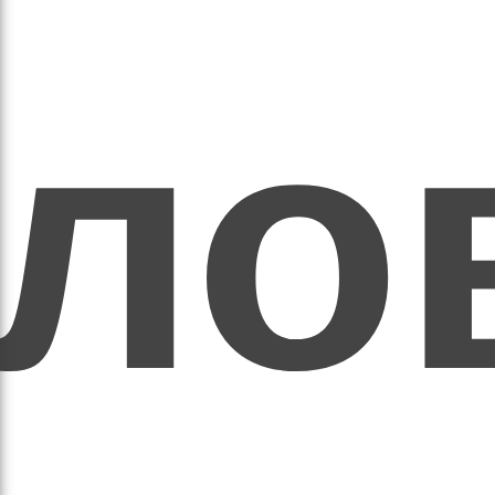
ихо
оло
оло