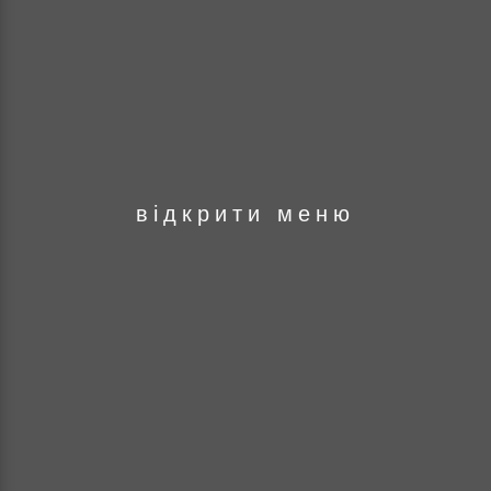
оря
відкрити меню