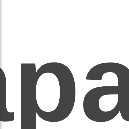
ар
ЕР