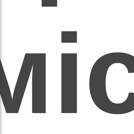
мі
асил