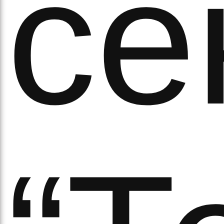
обо
се
удні