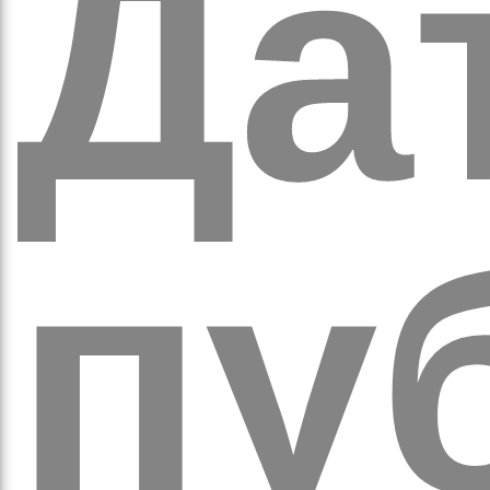
Дат
аго
пуб