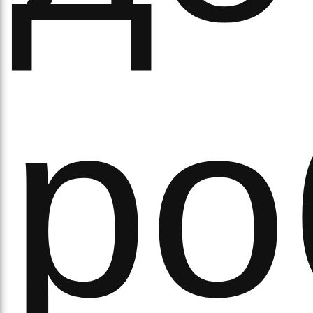
ітьм
ро
орм