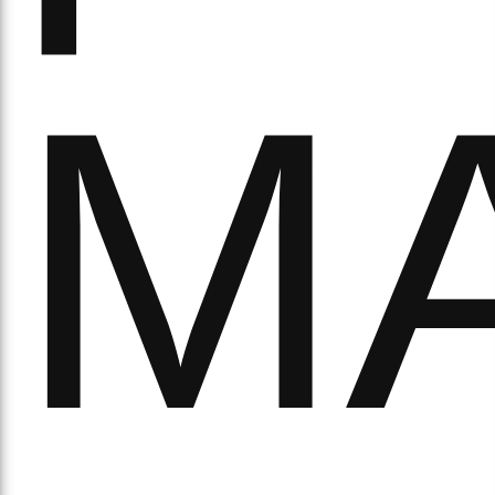
М
рав