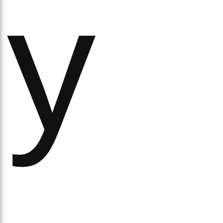
у
ихо