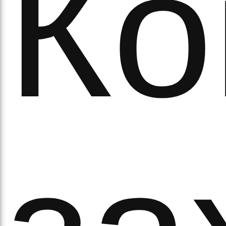
Ко
а
орс