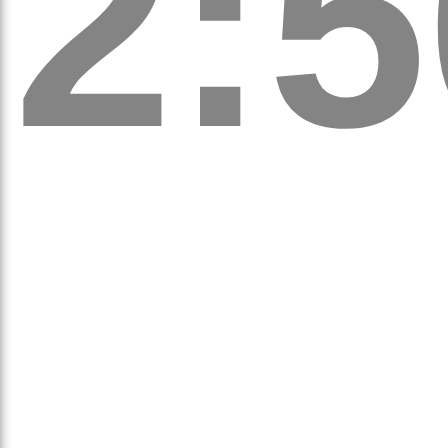
2:5
оло
ам’я