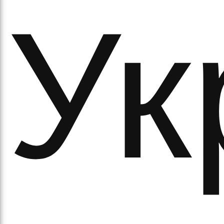
Ук
аза