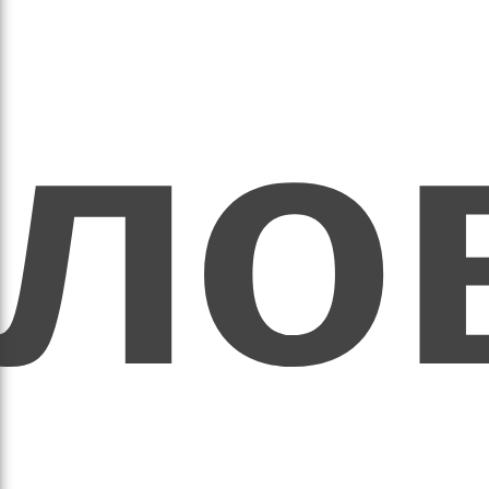
ихо
оло
оло