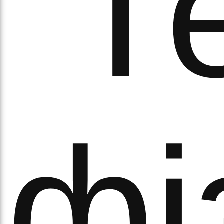
“Т
а
фі