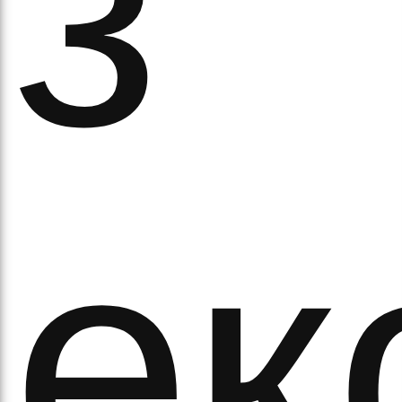
з
ітьм
ек
орм