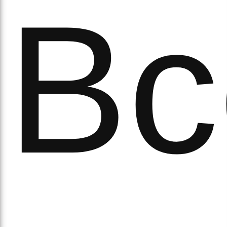
а
Вс
орс