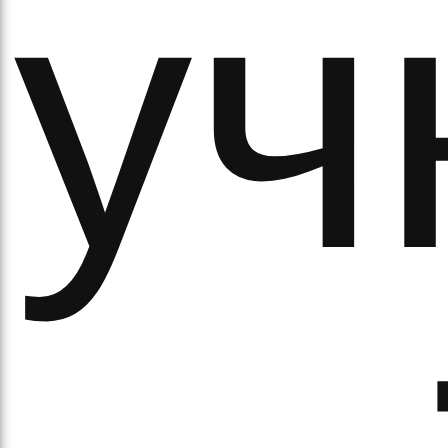
уч
ово