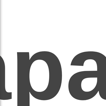
ар
ЕР