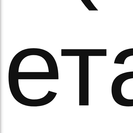
ет
аси