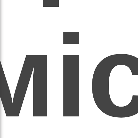
мі
асил