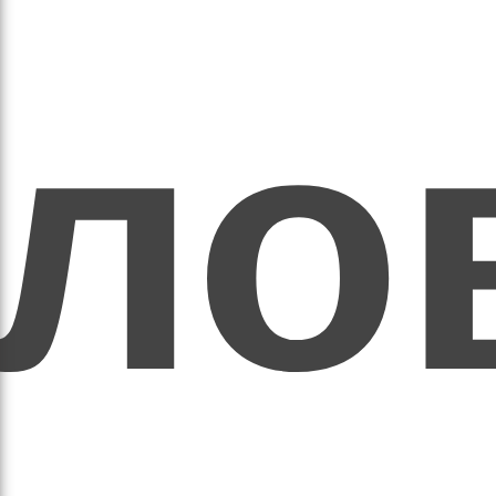
ихо
оло
оло