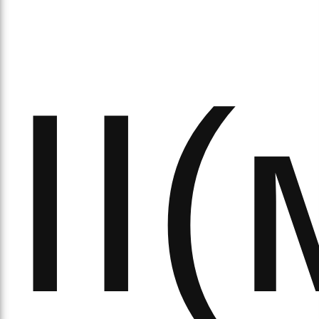
ІІ
ипа