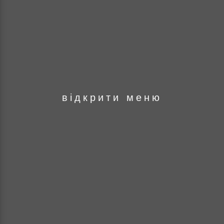
оря
відкрити меню