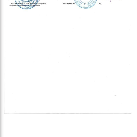
обо
удні