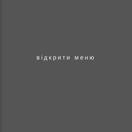
оря
відкрити меню