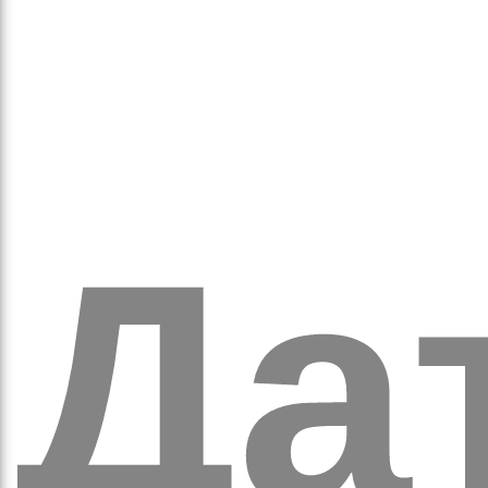
оло
Дат
ам’я