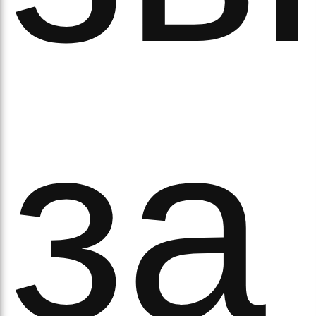
за
ово