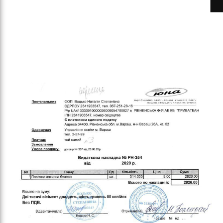
ітьм
орм