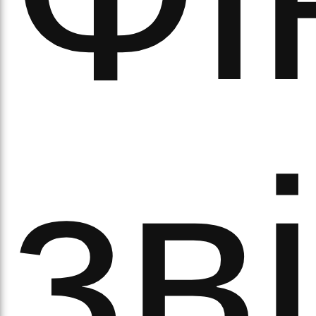
а
зв
орс