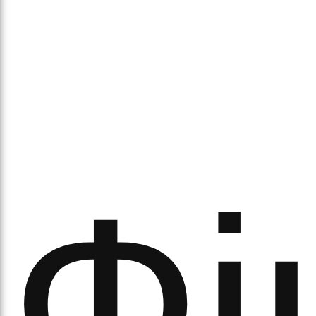
аси
Фі