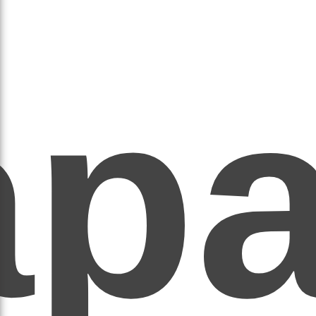
ар
ЕР