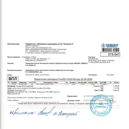
кіль
итт