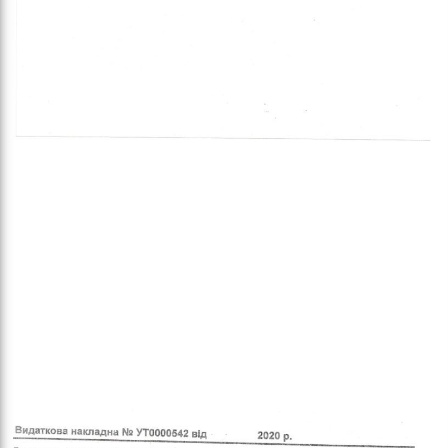
кіль
итт