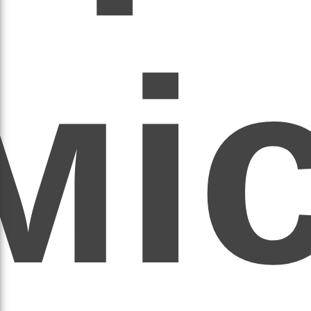
мі
асил