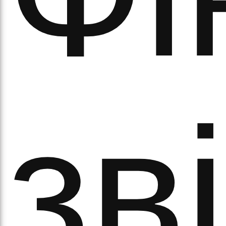
а
зв
орс