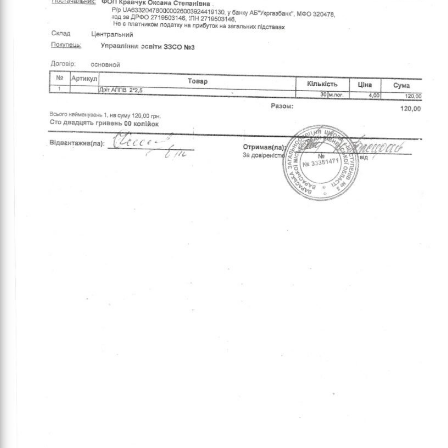
оло
ам’я