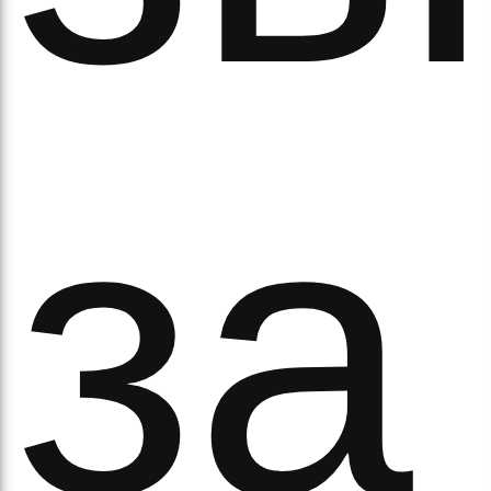
за
ово