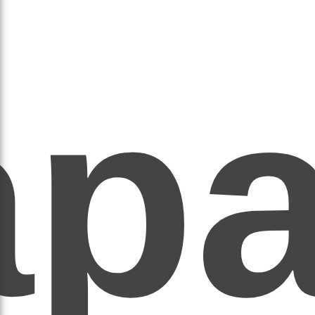
ар
ЕР