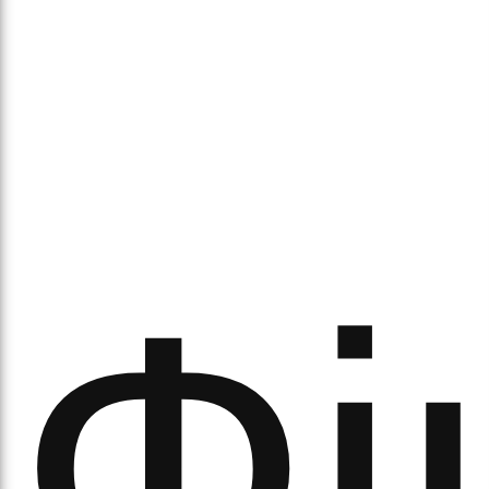
аси
Фі