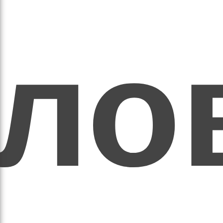
ихо
оло
оло