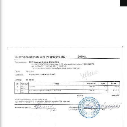
ітьм
орм