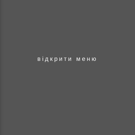
оря
відкрити меню