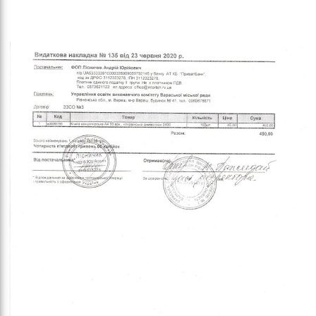
обо
удні