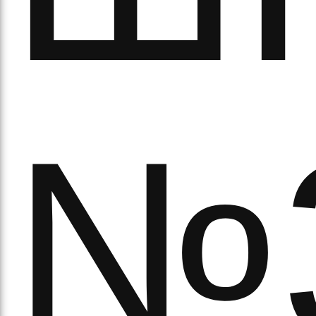
№
рав