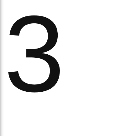
а
3
орс