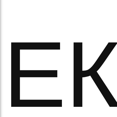
Е
ипа