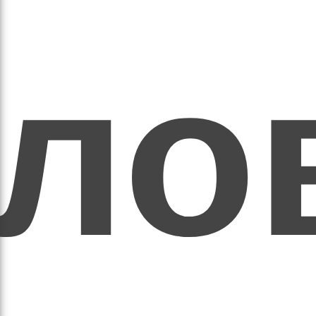
ихо
оло
оло