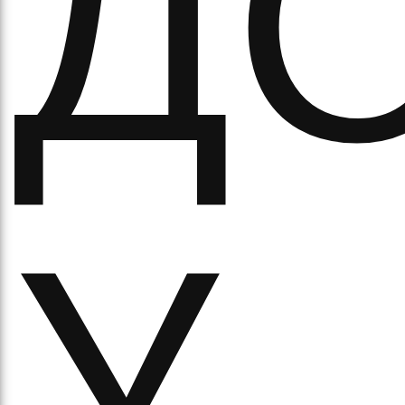
Д
кіль
итт
У