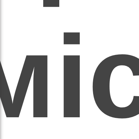
мі
асил