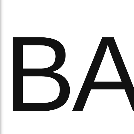
ихо
В