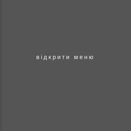
оря
відкрити меню