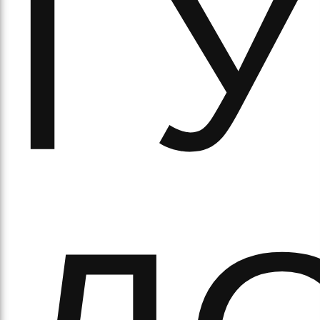
ГУ
вят