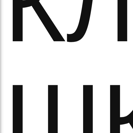
К
ітьм
Ш
орм