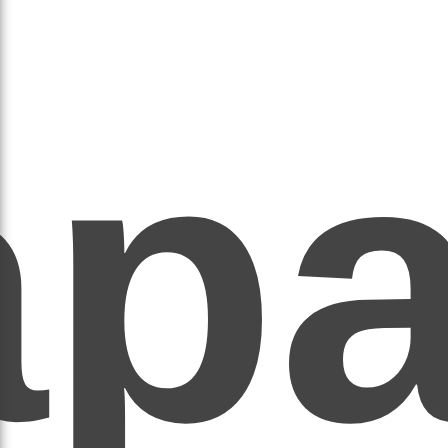
ар
ЕР