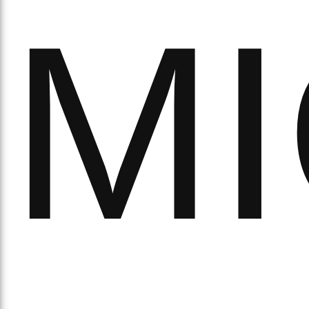
обо
М
удні