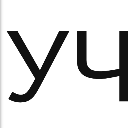
УЧ
аси