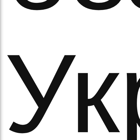
ітьм
Ук
орм