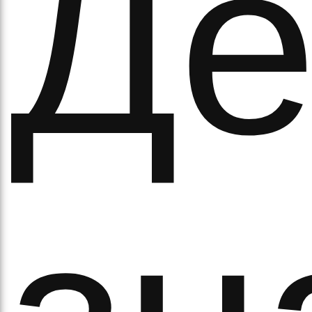
Де
а
орс