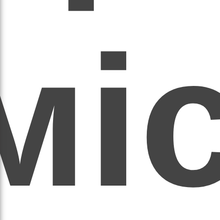
мі
асил