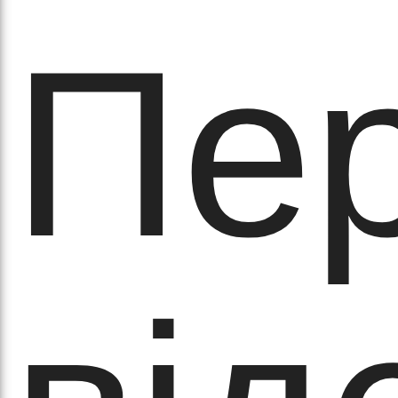
обо
Пер
удні