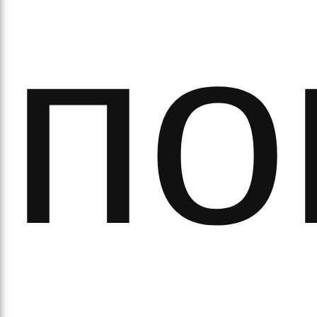
по
аза