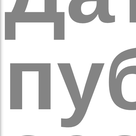
кіль
пуб
итт