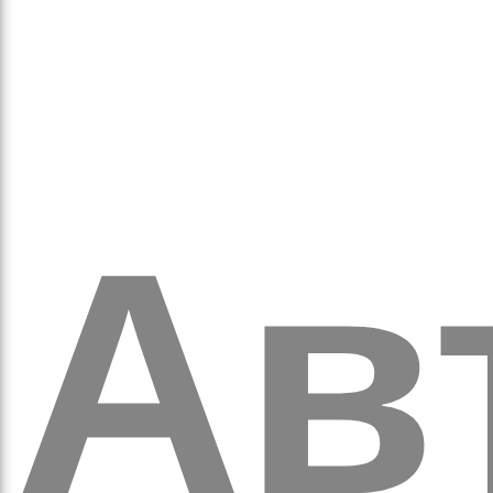
оло
Ав
ам’я