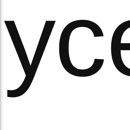
ус
ихо