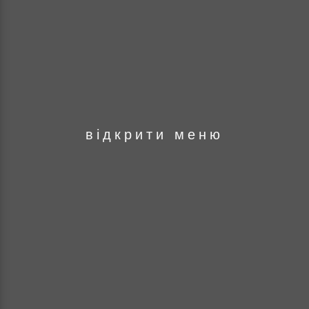
оря
відкрити меню