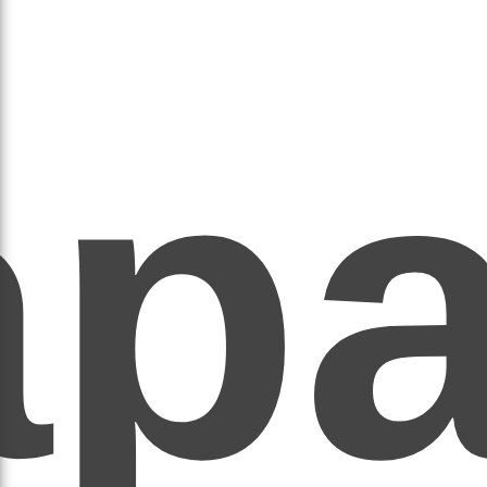
ар
ЕР