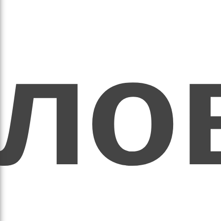
ихо
оло
оло