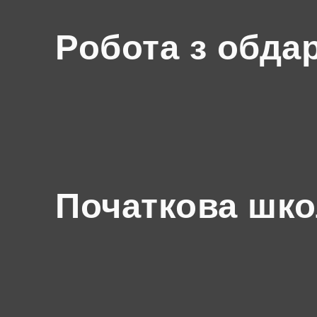
Робота з обда
Початкова шк