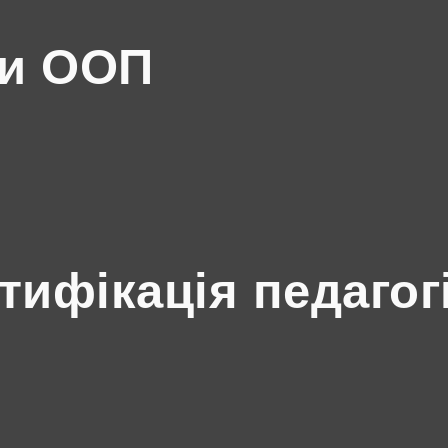
ми ООП
ртифікація педагог