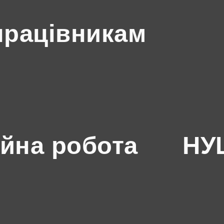
працівникам
йна робота
НУШ