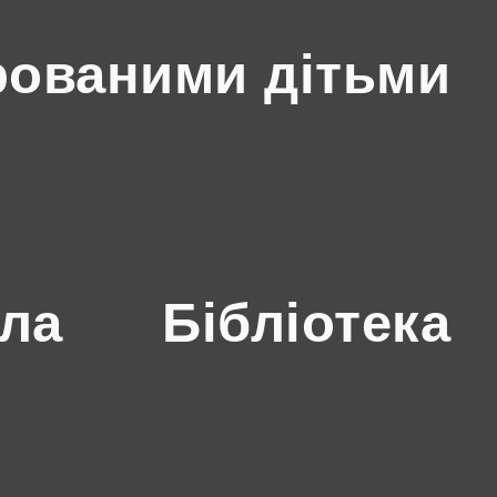
рованими дітьми
ола
Бібліотека