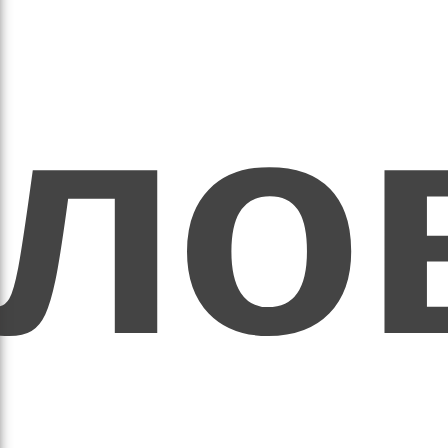
ихо
оло
оло