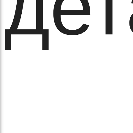
де
аза