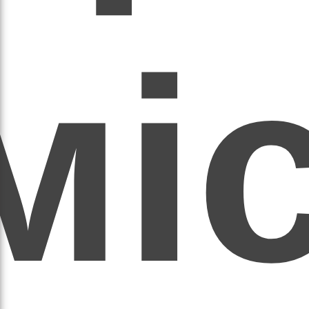
мі
асил