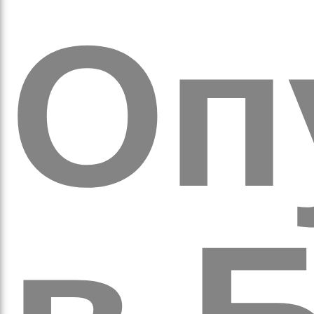
оло
Оп
ам’я