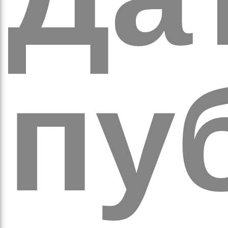
обо
пуб
удні