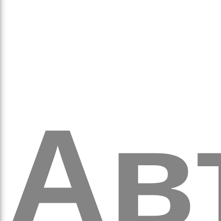
кіль
итт
Ав