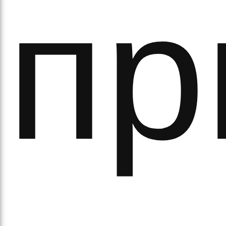
ітьм
пр
орм