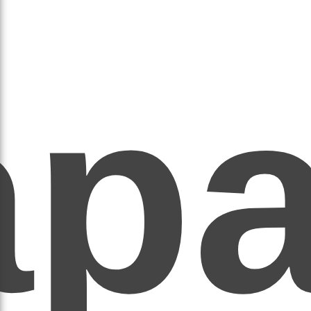
ар
ЕР