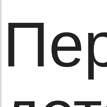
Пер
рав