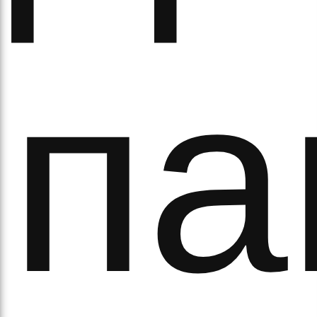
па
ово