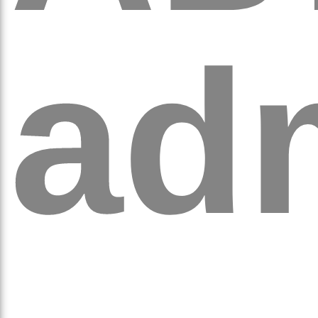
ad
аго