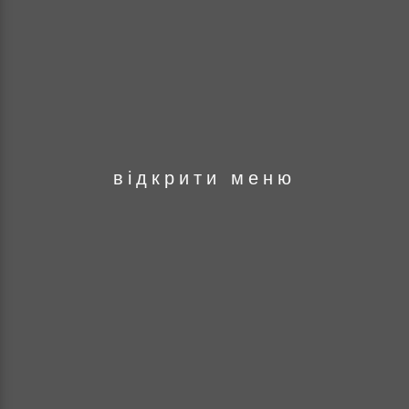
оря
відкрити меню