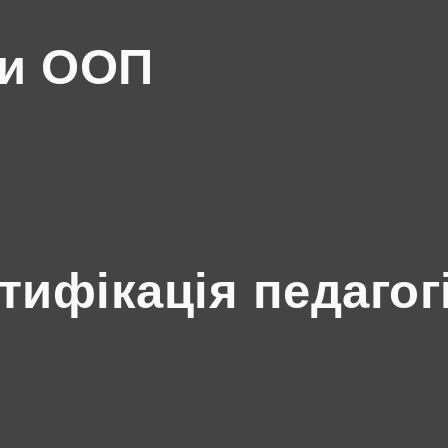
ми ООП
ртифікація педагог