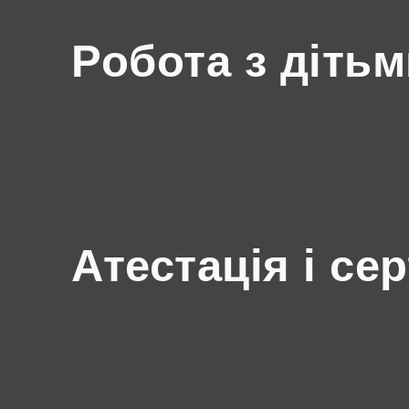
Робота з діть
Атестація і се