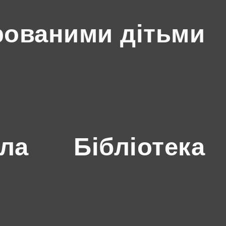
рованими дітьми
ола
Бібліотека