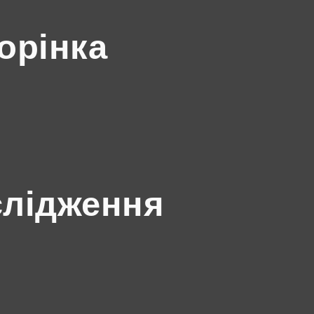
орінка
слідження