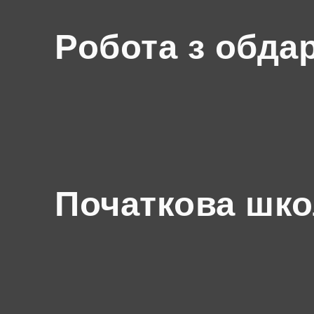
Робота з обда
Початкова шк