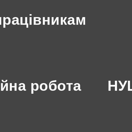
працівникам
йна робота
НУШ