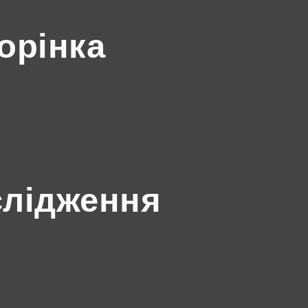
орінка
слідження