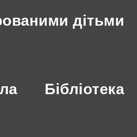
рованими дітьми
ола
Бібліотека