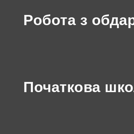
Робота з обда
Початкова шк