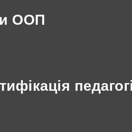
ми ООП
ртифікація педагог