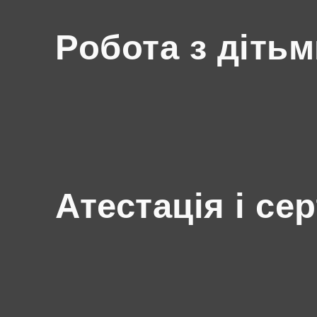
Робота з діть
Атестація і се