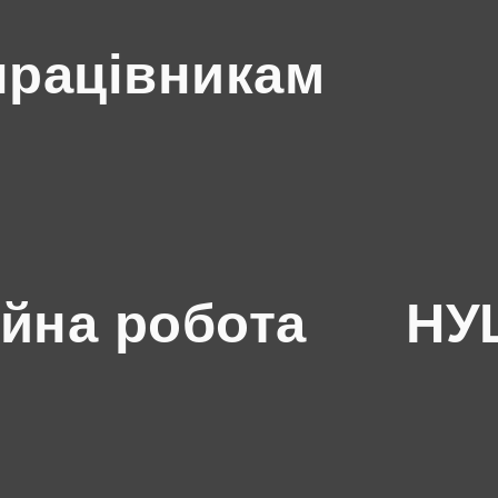
працівникам
йна робота
НУШ