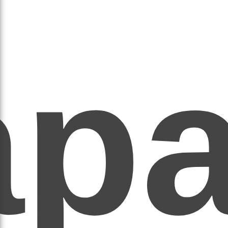
ар
ЕР