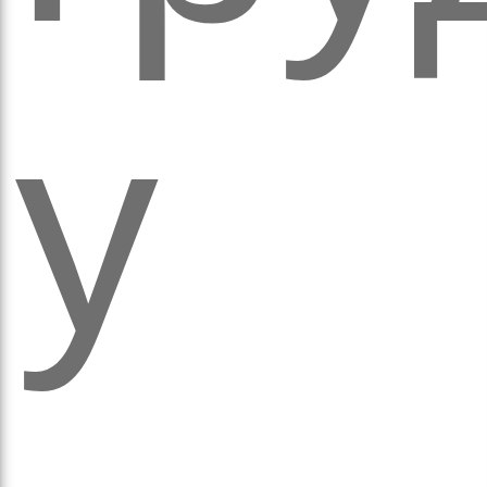
вят
у