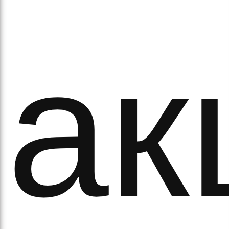
ак
ово