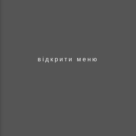
оря
відкрити меню