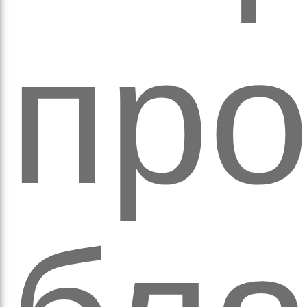
про
аго