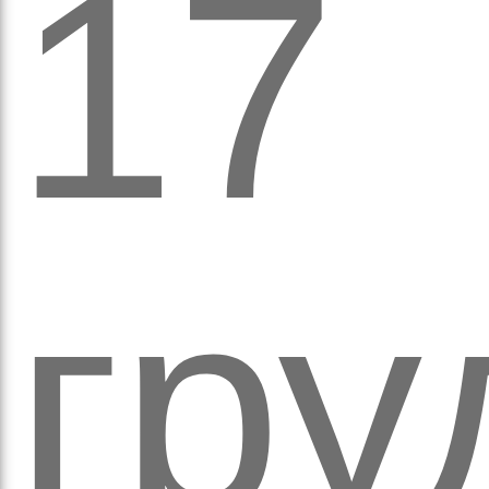
17
а
гру