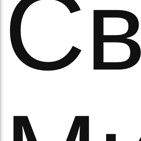
Св
рав