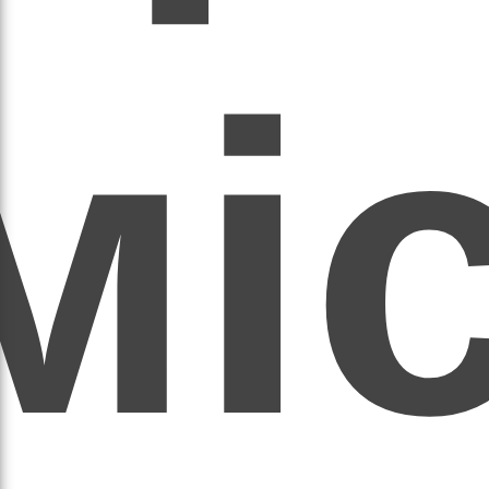
мі
асил