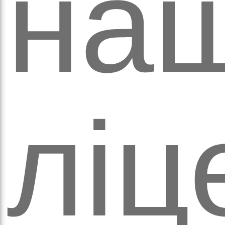
кіль
на
ліц
итт