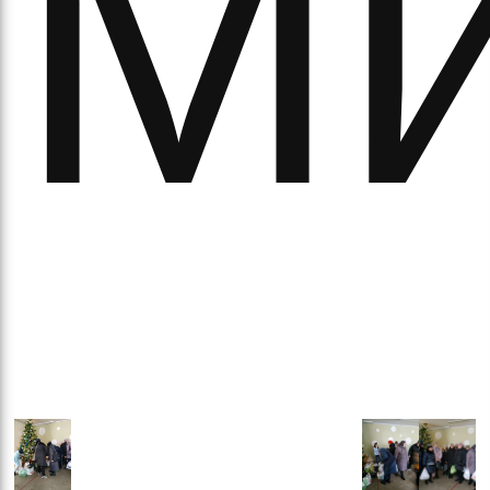
Ми
аза