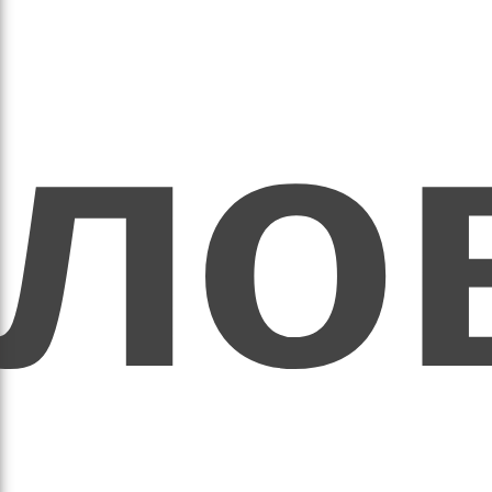
ихо
оло
оло