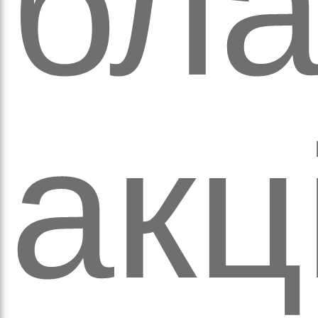
бла
а
акц