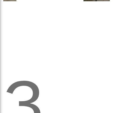
ихо
З