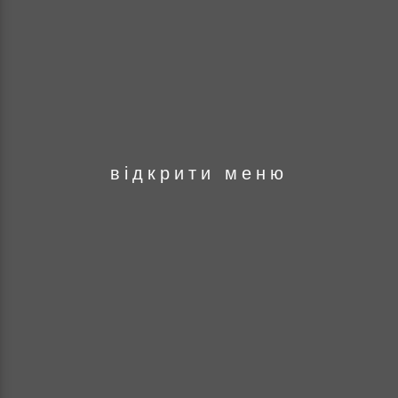
оря
відкрити меню