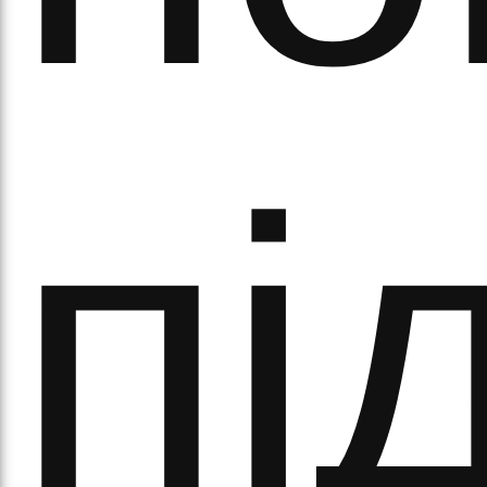
пі
ово