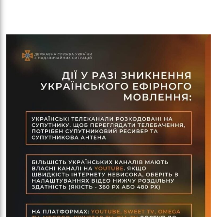
оло
ам’я