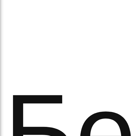
аси
Бе