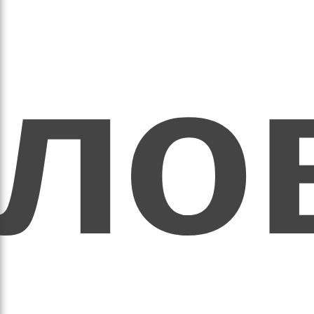
ихо
оло
оло