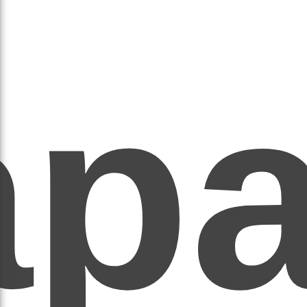
ар
ЕР