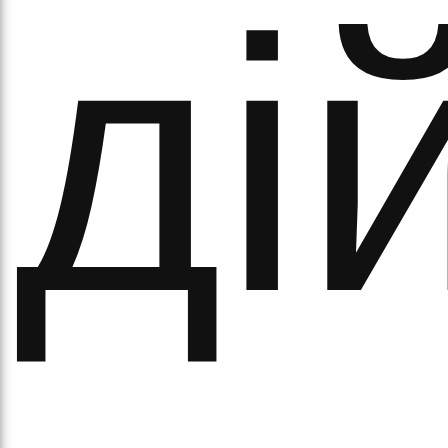
ді
рав