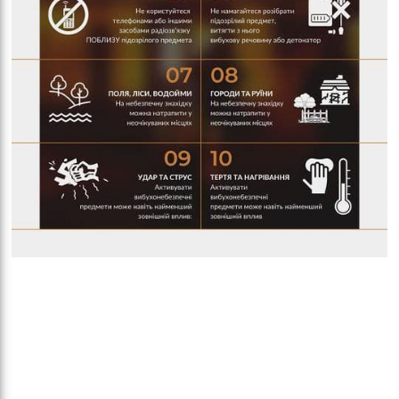
кіль
итт