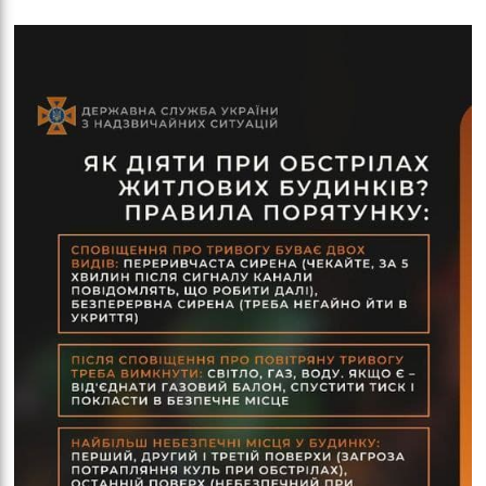
обо
удні