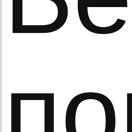
а
по
орс