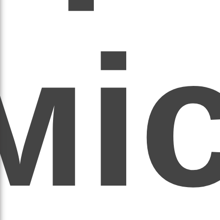
мі
асил