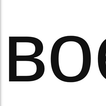
ітьм
во
орм