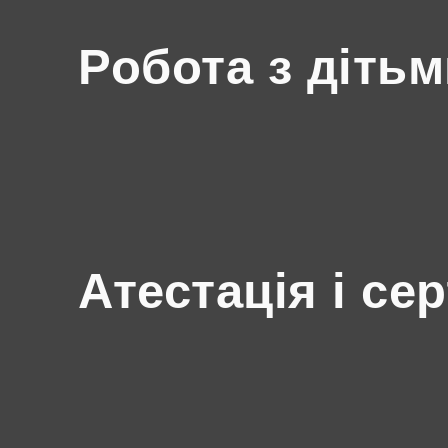
Робота з діть
Атестація і се