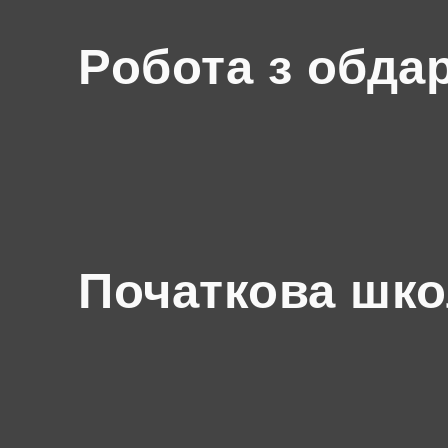
Робота з обда
Початкова шк