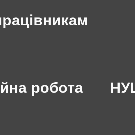
працівникам
йна робота
НУШ