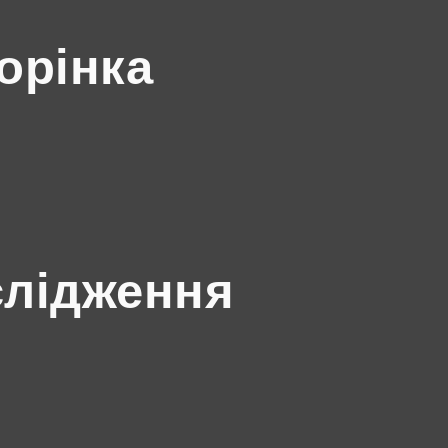
орінка
слідження