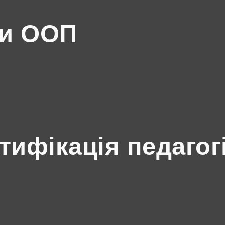
ми ООП
ртифікація педагог