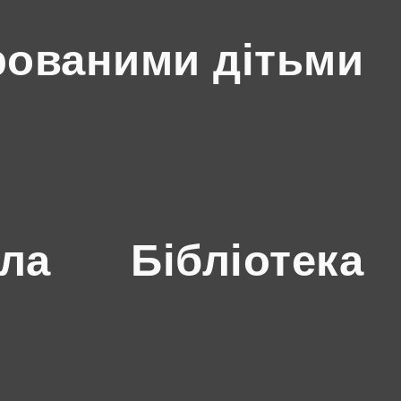
рованими дітьми
ола
Бібліотека