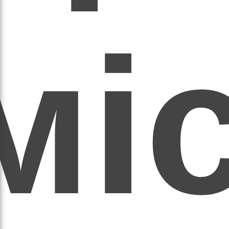
мі
асил