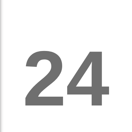
а
24
орс