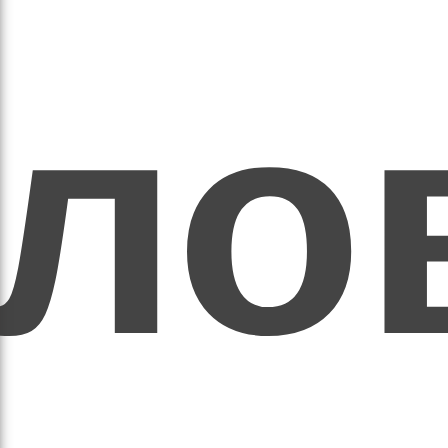
ихо
оло
оло