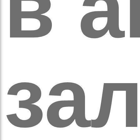
в а
аза
зал