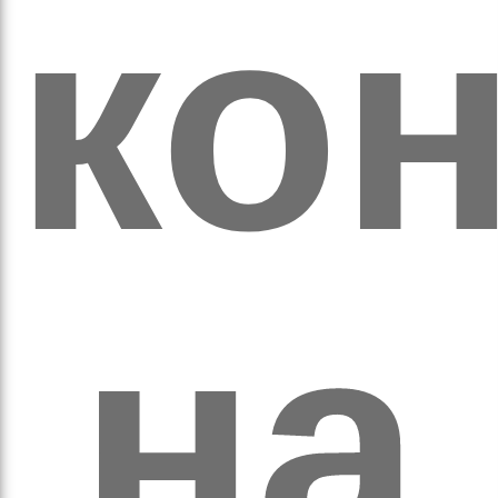
ко
а
на