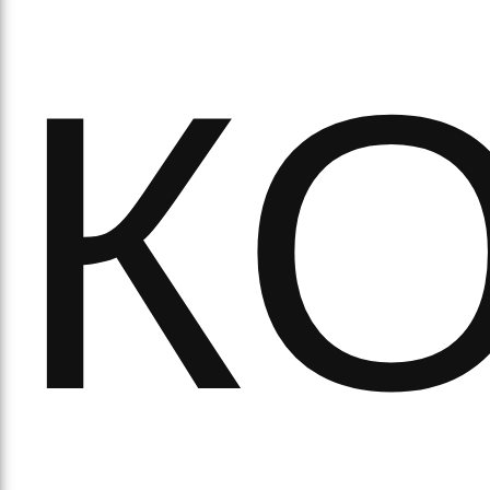
К
аси