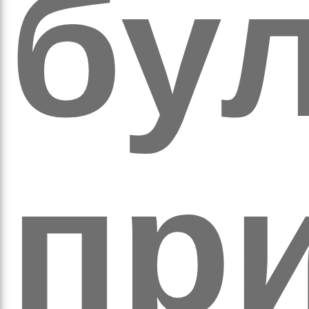
кіль
бу
итт
при