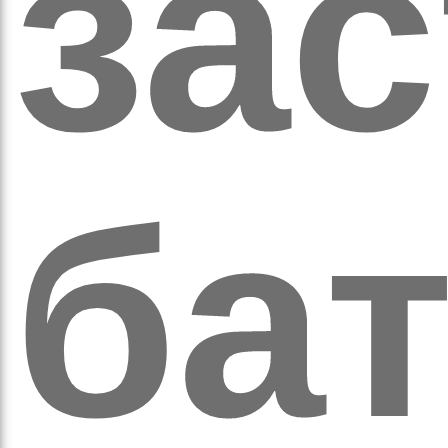
за
а
бат