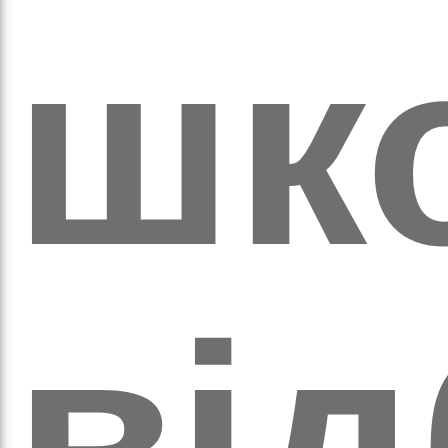
ихо
шк
ві