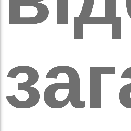
обо
за
удні