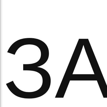
З
ипа