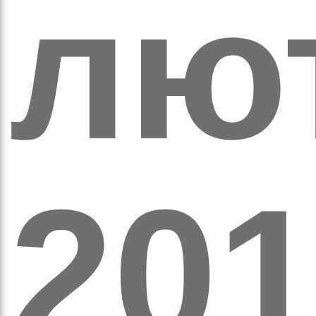
лю
ово
20