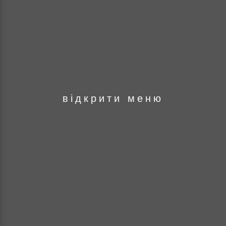
оря
відкрити меню