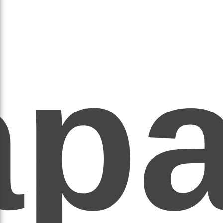
ар
ЕР