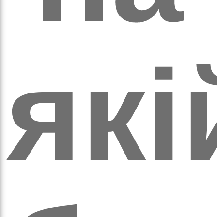
вят
які