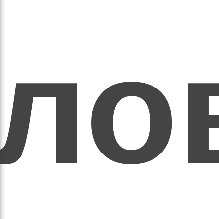
ихо
оло
оло