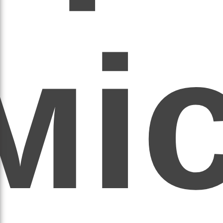
мі
асил