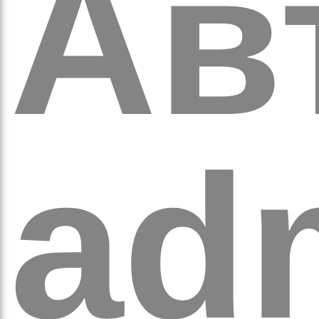
кіль
Ав
ad
итт