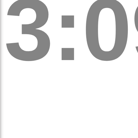
3:0
а