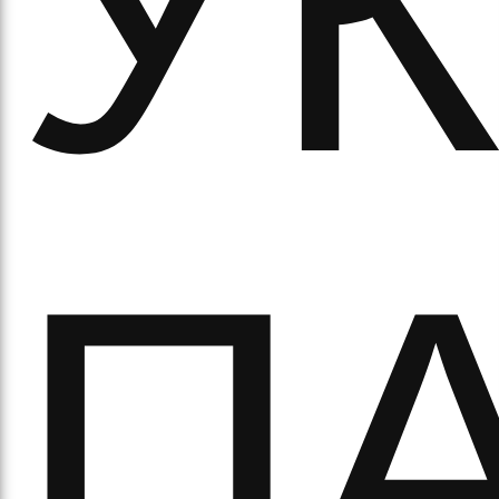
УК
а
ПА
орс