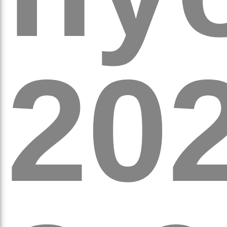
обо
20
удні