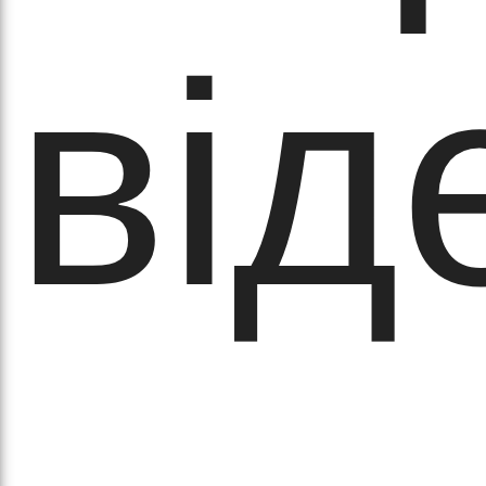
від
рав