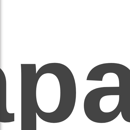
ар
ЕР