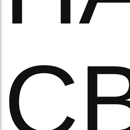
ово
СВ