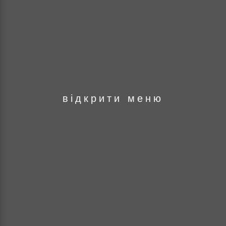
оря
відкрити меню