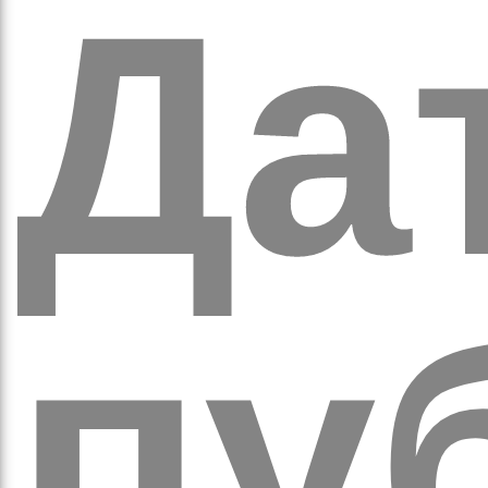
ихо
Дат
пуб