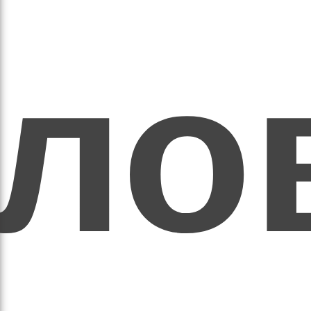
ихо
оло
оло