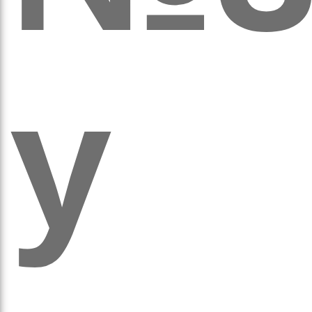
у
аго