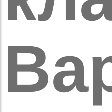
вят
Ва