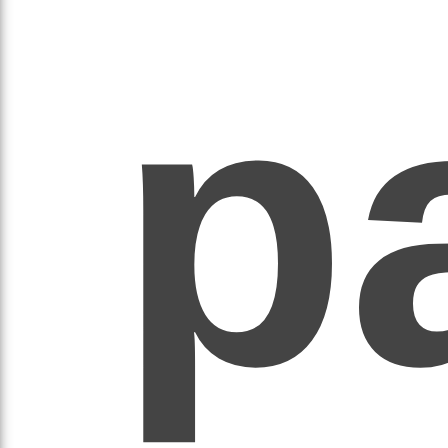
рав
р