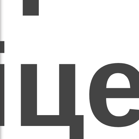
егат
іц