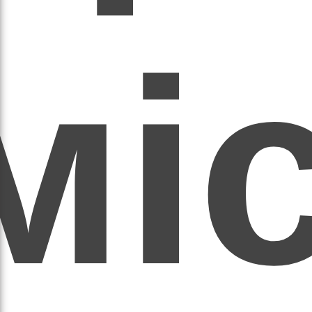
мі
асил