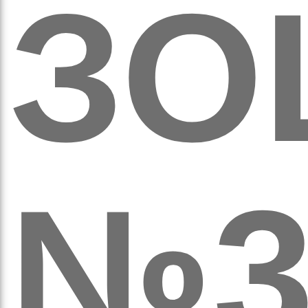
кіль
ЗО
итт
№