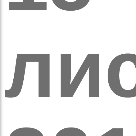
ли
рав