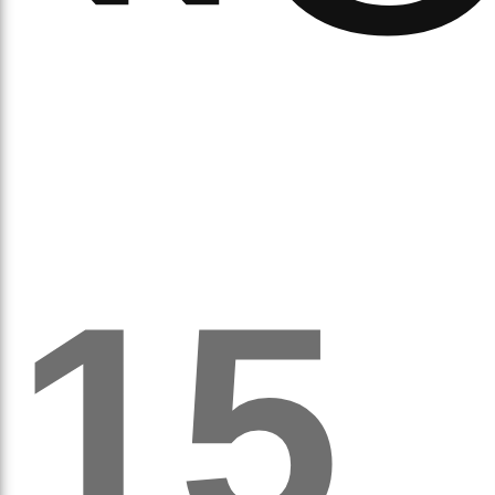
ітьм
15
орм