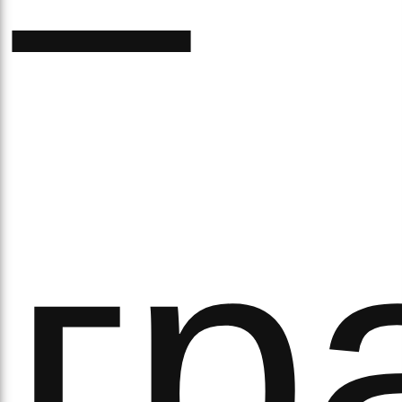
–
ово
гр