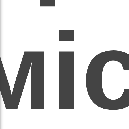
мі
асил