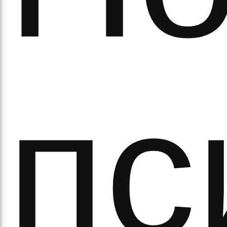
а
пс
орс