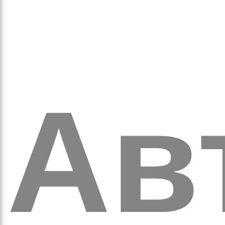
аго
Ав