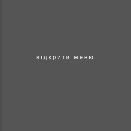
оря
відкрити меню