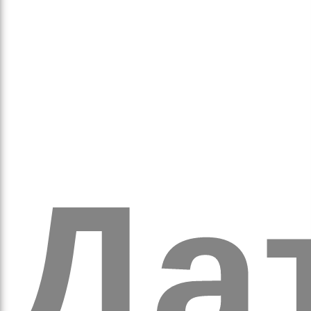
обо
удні
Дат