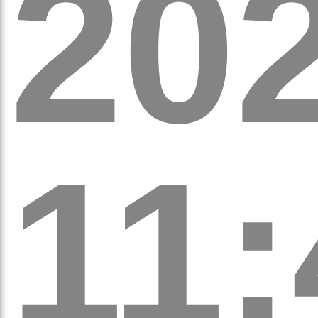
202
вят
11: