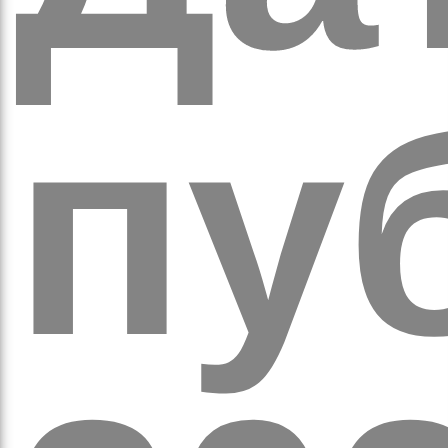
пуб
а