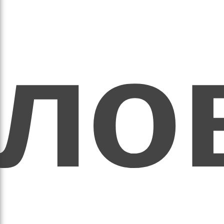
ихо
оло
оло