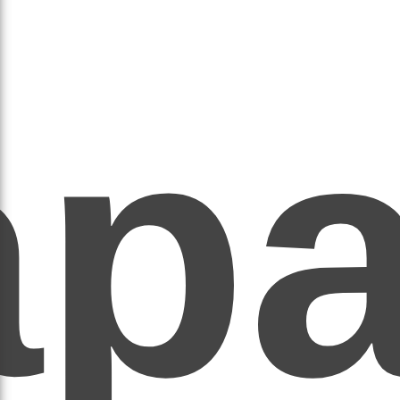
ар
ЕР