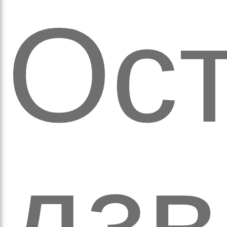
Ост
аза
дзв