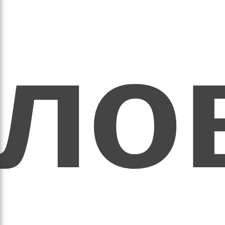
ихо
оло
оло