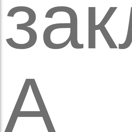
зак
вят
А