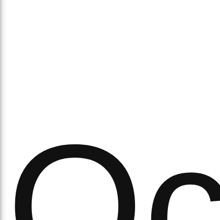
аси
Ос