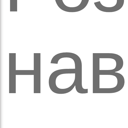
нав
а