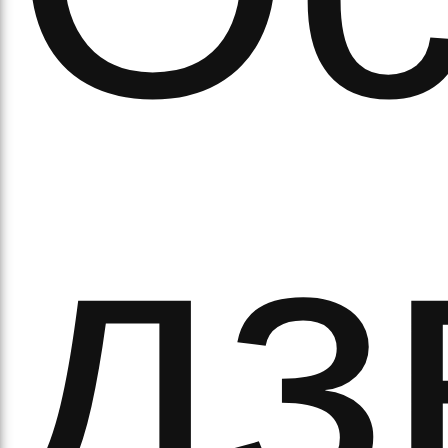
а
дз
орс