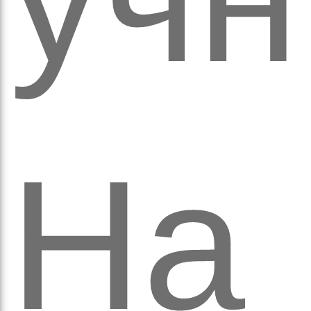
оло
На
ам’я