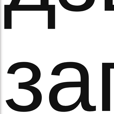
за
ово