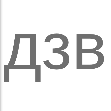
ітьм
дзв
орм