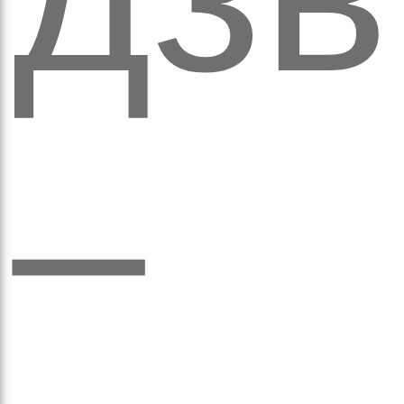
ихо
–