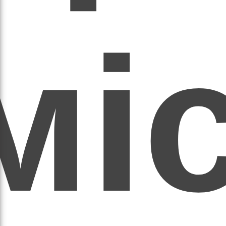
мі
асил