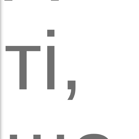
кіль
ті,
итт