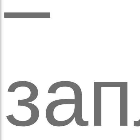
–
рав
за