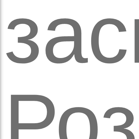
обо
за
удні
Роз