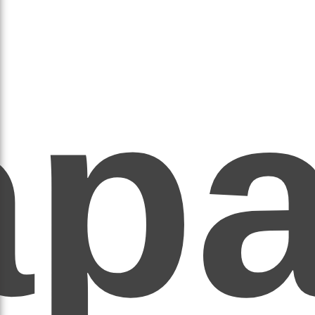
ар
ЕР