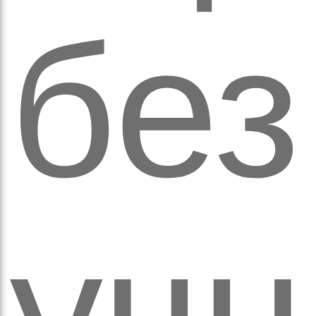
а
без
уч