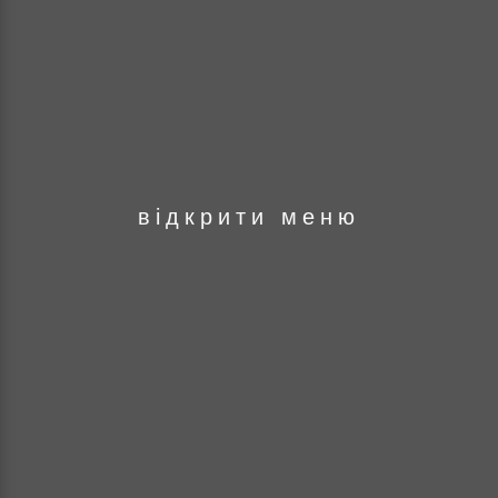
оря
відкрити меню