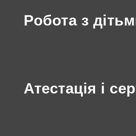
Робота з діть
Атестація і се