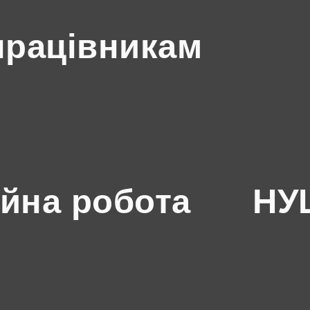
працівникам
йна робота
НУШ