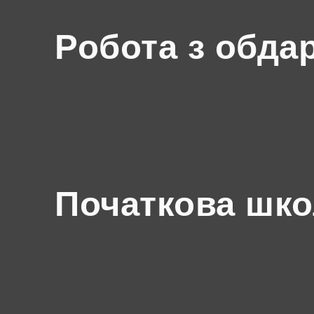
Робота з обда
Початкова шк