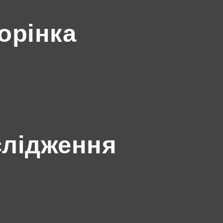
орінка
слідження