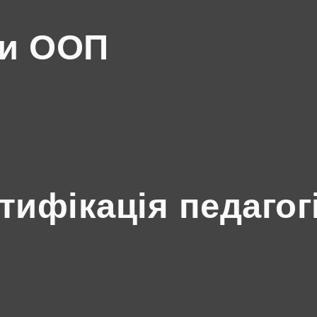
ми ООП
ртифікація педагог