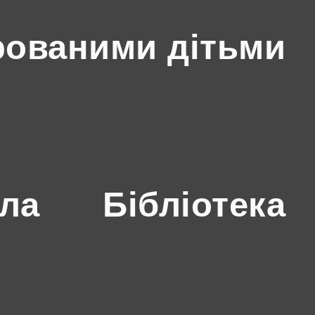
рованими дітьми
ола
Бібліотека