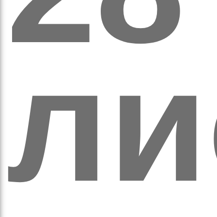
а
ли
орс