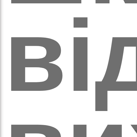
ві
рав