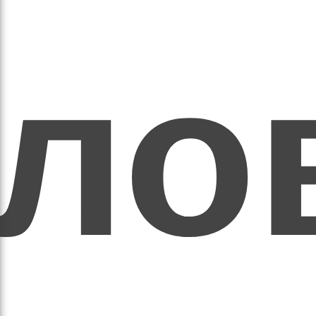
ихо
оло
оло