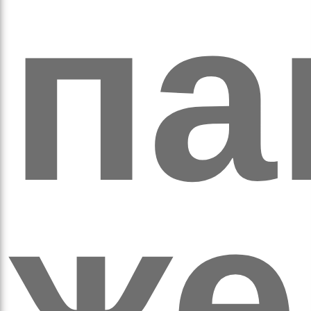
па
ихо
же