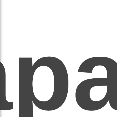
ар
ЕР