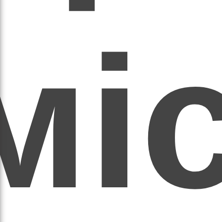
мі
асил