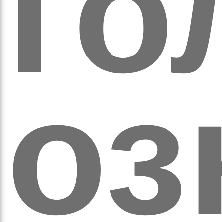
го
а
оз