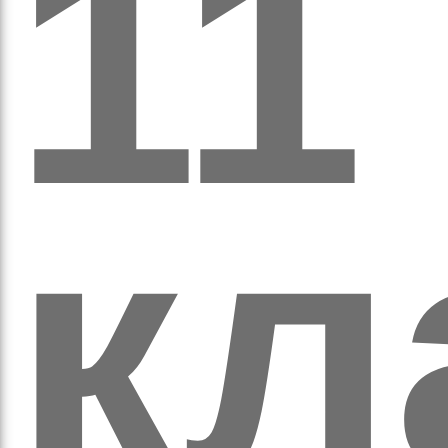
кіль
11
кл
итт