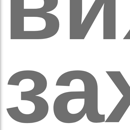
ви
аза
за