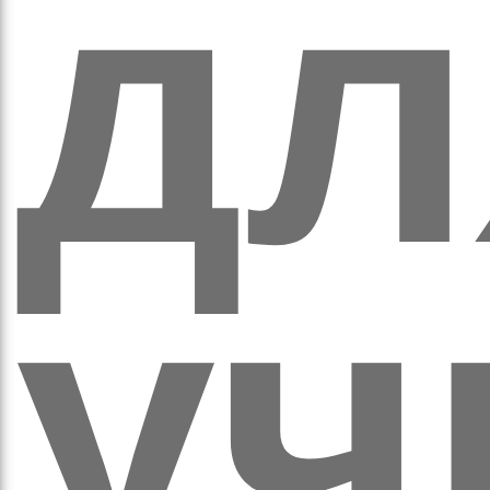
дл
а
уч