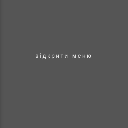
оря
відкрити меню