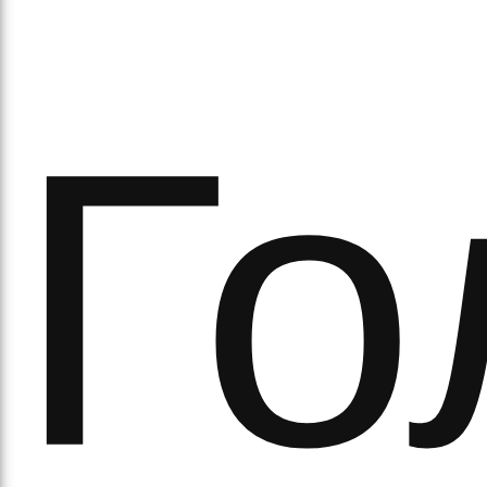
Го
ипа