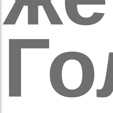
обо
Го
удні