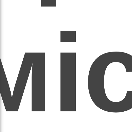
мі
асил