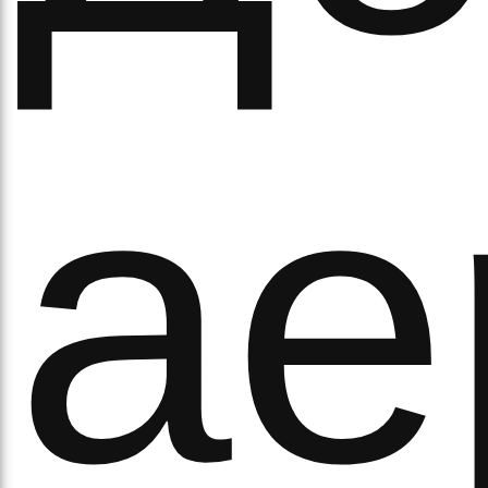
ітьм
ае
орм