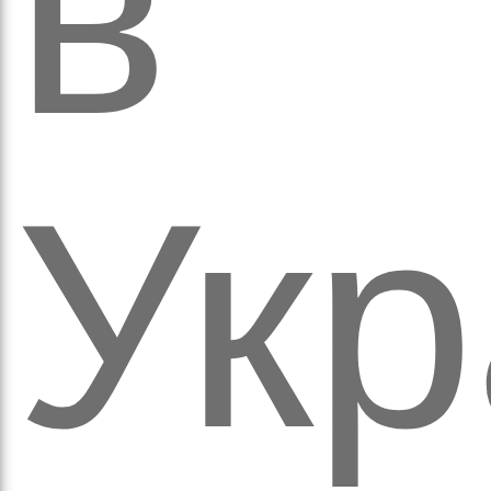
в
ихо
Укр