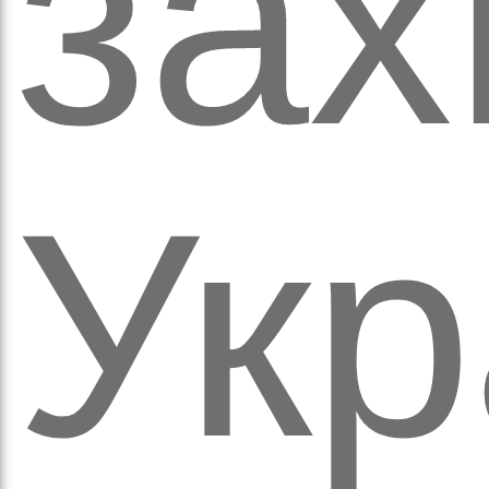
зах
оло
Укр
ам’я