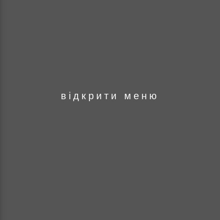
оря
відкрити меню