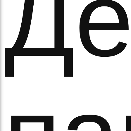
Де
а
орс