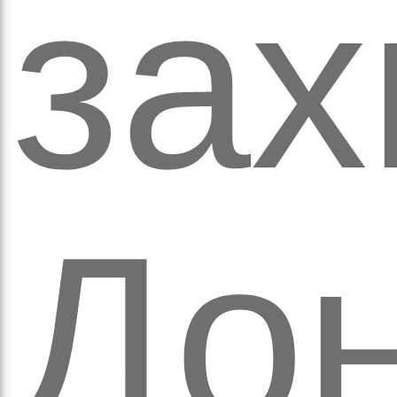
зах
вят
Дон