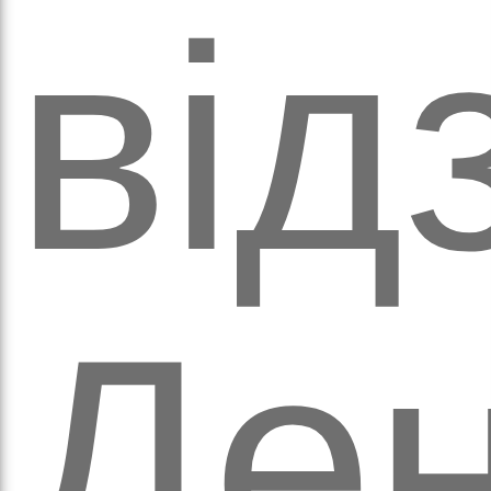
обо
від
удні
Де