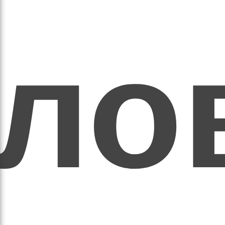
ихо
оло
оло