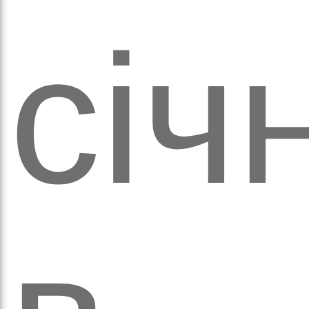
січ
аза