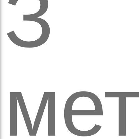
З
аго
ме