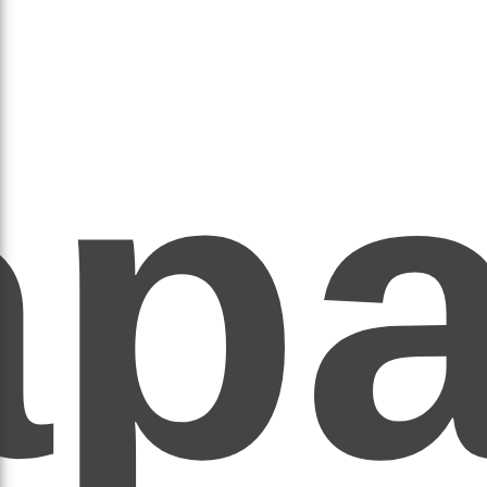
ар
ЕР