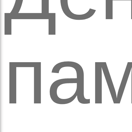
а
пам