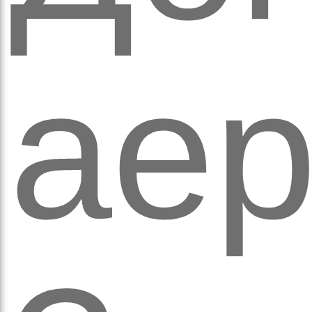
кіль
аер
итт