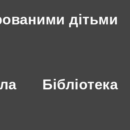
рованими дітьми
ола
Бібліотека