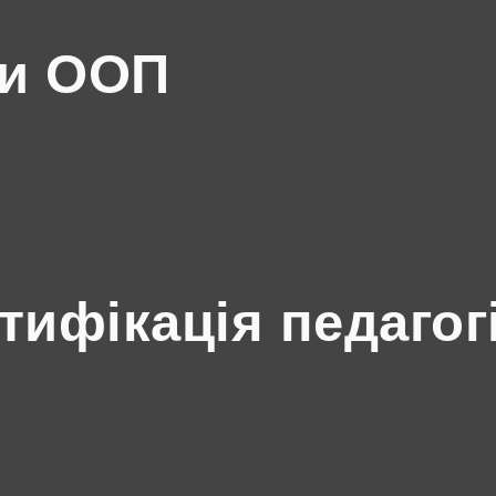
ми ООП
ртифікація педагог