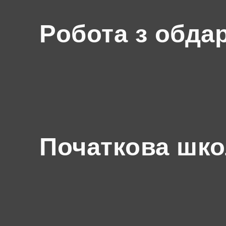
Робота з обда
Початкова шк