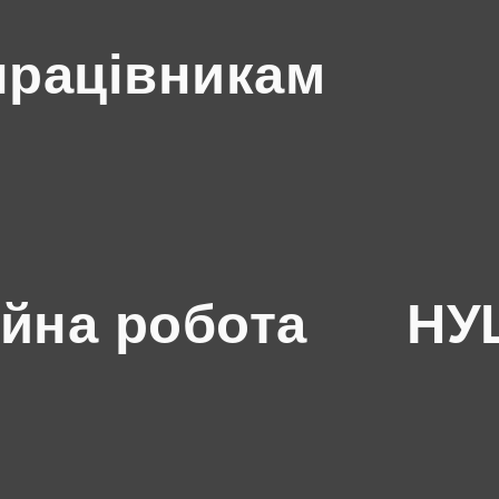
працівникам
йна робота
НУШ