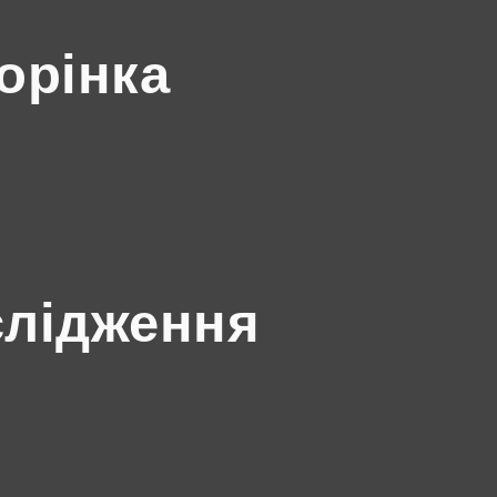
орінка
слідження